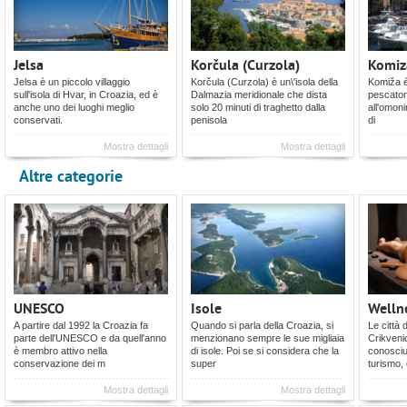
Jelsa
Korčula (Curzola)
Komiz
Jelsa è un piccolo villaggio
Korčula (Curzola) è un\'isola della
Komiža è 
sull'isola di Hvar, in Croazia, ed è
Dalmazia meridionale che dista
pescatori
anche uno dei luoghi meglio
solo 20 minuti di traghetto dalla
all'omoni
conservati.
penisola
di
Mostra dettagli
Mostra dettagli
Altre categorie
UNESCO
Isole
Welln
A partire dal 1992 la Croazia fa
Quando si parla della Croazia, si
Le città 
parte dell'UNESCO e da quell'anno
menzionano sempre le sue migliaia
Crikveni
è membro attivo nella
di isole. Poi se si considera che la
conosciu
conservazione dei m
super
turismo,
Mostra dettagli
Mostra dettagli