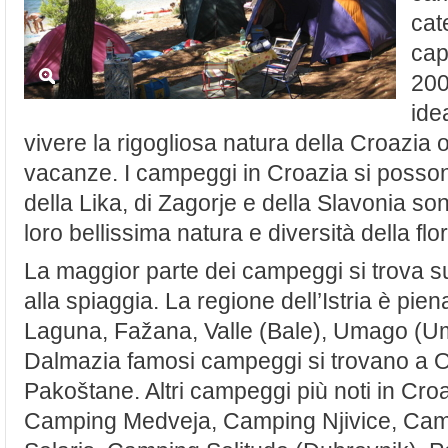
cat
cap
200
ide
vivere la rigogliosa natura della Croazia o 
vacanze. I campeggi in Croazia si posson
della Lika, di Zagorje e della Slavonia son
loro bellissima natura e diversità della flo
La maggior parte dei campeggi si trova sul
alla spiaggia. La regione dell’Istria è p
Laguna, Fažana, Valle (Bale), Umago (Um
Dalmazia famosi campeggi si trovano a O
Pakoštane. Altri campeggi più noti in Cr
Camping Medveja, Camping Njivice, Cam