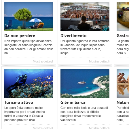
Da non perdere
Divertimento
Gastr
Non importa quale tipo di vacanza
Per quanto riguarda la vita notturna
La gastr
scegliate: ci sono luoghi in Croazia
in Croazia, ovunque si possono
molto ri
da non perdere. Per gli amanti della
trovare tutti i tipi di bar e club,
della reg
na
indipe
della S
Mostra dettagli
Mostra dettagli
Turismo attivo
Gite in barca
Natur
Lo sport è da sempre molto
Con oltre mille isole e una costa di
Per chi 
importante per i croati. Anche i
così rara bellezza, è difficile
con la na
turisti in vacanza in Croazia
scegliere dove trascorrere le
paradiso 
possono provare dive
vacanze in
hotel,
Mostra dettagli
Mostra dettagli