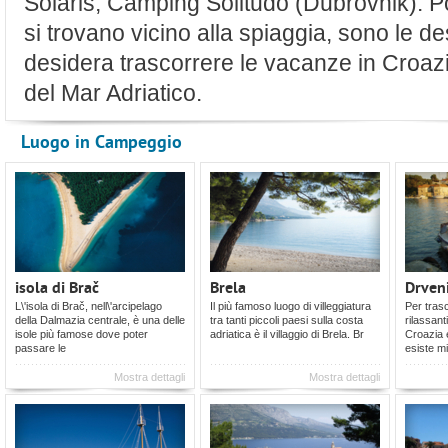
Solaris, Camping Solitudo (Dubrovnik). P
si trovano vicino alla spiaggia, sono le des
desidera trascorrere le vacanze in Croazia 
del Mar Adriatico.
Luogo in Campeggio
isola di Brač
Brela
Drven
L\'isola di Brač, nell\'arcipelago
Il più famoso luogo di villeggiatura
Per trasc
della Dalmazia centrale, è una delle
tra tanti piccoli paesi sulla costa
rilassant
isole più famose dove poter
adriatica è il villaggio di Brela. Br
Croazia e
passare le
esiste mi
Mostra dettagli
Mostra dettagli