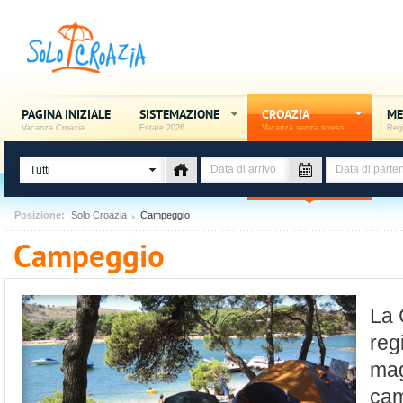
PAGINA INIZIALE
SISTEMAZIONE
CROAZIA
ME
Vacanza Croazia
Estate 2026
Vacanza senza stress
Regi
Tutti
Posizione:
Solo Croazia
Campeggio
Campeggio
La 
reg
mag
cam