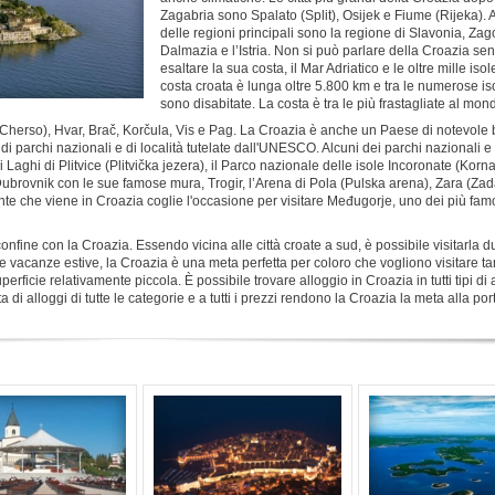
Zagabria sono Spalato (Split), Osijek e Fiume (Rijeka). 
delle regioni principali sono la regione di Slavonia, Zago
Dalmazia e l’Istria. Non si può parlare della Croazia se
esaltare la sua costa, il Mar Adriatico e le oltre mille isol
costa croata è lunga oltre 5.800 km e tra le numerose is
sono disabitate. La costa è tra le più frastagliate al mon
(Cherso), Hvar, Brač, Korčula, Vis e Pag. La Croazia è anche un Paese di notevole 
di parchi nazionali e di località tutelate dall'UNESCO. Alcuni dei parchi nazionali e
 Laghi di Plitvice (Plitvička jezera), il Parco nazionale delle isole Incoronate (Kornati
 Dubrovnik con le sue famose mura, Trogir, l’Arena di Pola (Pulska arena), Zara (Zada
te che viene in Croazia coglie l'occasione per visitare Međugorje, uno dei più fam
nfine con la Croazia. Essendo vicina alle città croate a sud, è possibile visitarla d
e vacanze estive, la Croazia è una meta perfetta per coloro che vogliono visitare ta
uperficie relativamente piccola. È possibile trovare alloggio in Croazia in tutti tipi di 
 di alloggi di tutte le categorie e a tutti i prezzi rendono la Croazia la meta alla por