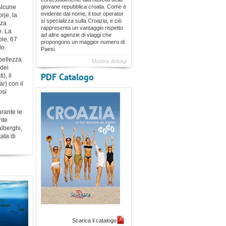
Alcune
giovane repubblica croata. Come è
evidente dal nome, il tour operator
rje, la
si specializza sulla Croazia, e ciò
nza
rappresenta un vantaggio rispetto
e. La
ad altre agenzie di viaggi che
ole, 67
propongono un maggior numero di
do.
Paesi.
bellezza
Mostra dettagi
 dei
PDF Catalogo
), il
r) con il
osi
urante le
nte
alberghi,
tata di
Scarica il catalogo