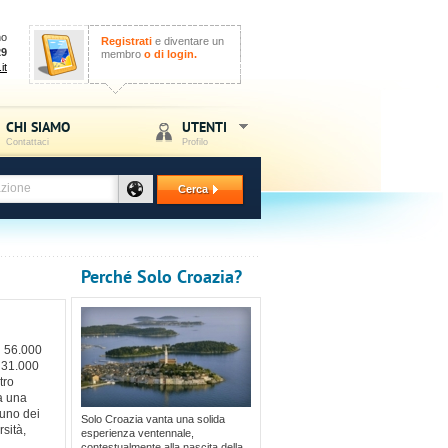
no
Registrati
e diventare un
29
membro
o di login.
it
CHI SIAMO
UTENTI
Contattaci
Profilo
Cerca
Perché Solo Croazia?
i 56.000
a 31.000
tro
a una
 uno dei
Solo Croazia vanta una solida
rsità,
esperienza ventennale,
contestualmente alla nascita della