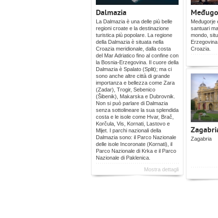
Dalmazia
Međugo
La Dalmazia è una delle più belle
Međugorje è
regioni croate e la destinazione
santuari mar
turistica più popolare. La regione
mondo, situ
della Dalmazia è situata nella
Erzegovina,
Croazia meridionale, dalla costa
Croazia.
del Mar Adriatico fino al confine con
la Bosnia-Erzegovina. Il cuore della
Dalmazia è Spalato (Split); ma ci
sono anche altre città di grande
importanza e bellezza come Zara
(Zadar), Trogir, Sebenico
(Šibenik), Makarska e Dubrovnik.
Non si può parlare di Dalmazia
senza sottolineare la sua splendida
costa e le isole come Hvar, Brač,
Korčula, Vis, Kornati, Lastovo e
Zagabri
Mljet. I parchi nazionali della
Dalmazia sono: il Parco Nazionale
Zagabria
delle isole Incoronate (Kornati), il
Parco Nazionale di Krka e il Parco
Nazionale di Paklenica.
Mostra dettagli