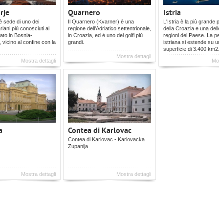
rje
Quarnero
Istria
 sede di uno dei
Il Quarnero (Kvarner) è una
L'Istria è la più grande 
iani più conosciuti al
regione dell'Adriatico settentrionale,
della Croazia e una dell
ato in Bosnia-
in Croazia, ed è uno dei golfi più
regioni del Paese. La p
 vicino al confine con la
grandi.
istriana si estende su 
superficie di 3.400 km2
Mostra dettagli
Mostra dettagli
Mos
a
Contea di Karlovac
Contea di Karlovac - Karlovacka
Zupanija
Mostra dettagli
Mostra dettagli