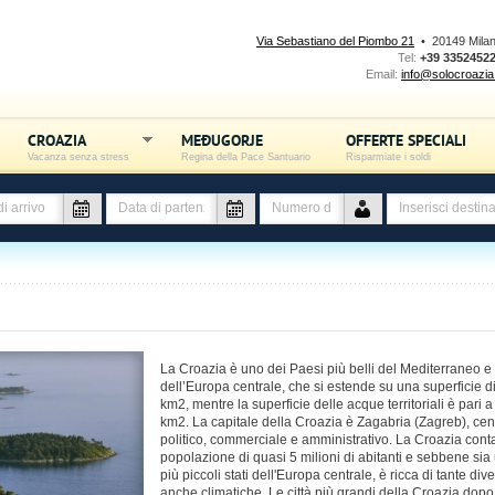
Via Sebastiano del Piombo 21
• 20149 Mila
Tel:
+39 3352452
Email:
info@solocroazia.
CROAZIA
MEĐUGORJE
OFFERTE SPECIALI
Vacanza senza stress
Regina della Pace Santuario
Risparmiate i soldi
La Croazia è uno dei Paesi più belli del Mediterraneo e
dell’Europa centrale, che si estende su una superficie d
km2, mentre la superficie delle acque territoriali è pari 
km2. La capitale della Croazia è Zagabria (Zagreb), cen
politico, commerciale e amministrativo. La Croazia cont
popolazione di quasi 5 milioni di abitanti e sebbene sia
più piccoli stati dell'Europa centrale, è ricca di tante dive
anche climatiche. Le città più grandi della Croazia dopo