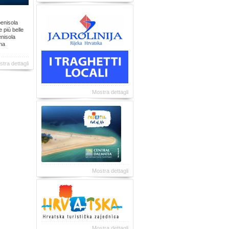
penisola
e più belle
enisola
una
.
tra dettagli
Mostra dettagli
Mostra dettagli
Mostra dettagli