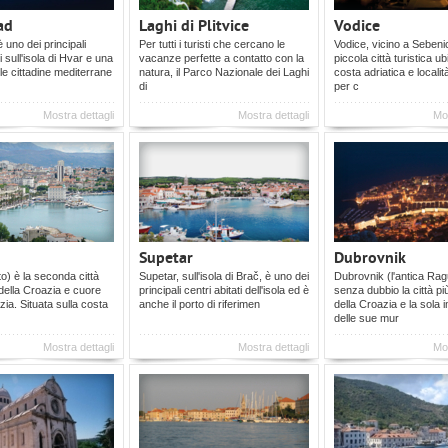
ad
Laghi di Plitvice
Vodice
 uno dei principali
Per tutti i turisti che cercano le
Vodice, vicino a Sebeni
ti sull'isola di Hvar e una
vacanze perfette a contatto con la
piccola città turistica ub
lle cittadine mediterrane
natura, il Parco Nazionale dei Laghi
costa adriatica e locali
di
per c
Mostra dettagli
Mostra dettagli
Mos
Supetar
Dubrovnik
to) è la seconda città
Supetar, sull'isola di Brač, è uno dei
Dubrovnik (l'antica Ra
della Croazia e cuore
principali centri abitati dell'isola ed è
senza dubbio la città p
zia. Situata sulla costa
anche il porto di riferimen
della Croazia e la sola
delle sue mur
Mostra dettagli
Mostra dettagli
Mos