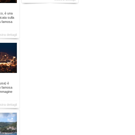
co, è una
icata sulla
tà famosa
tra dettagli
gusa) è
iù famosa
 immagine
tra dettagli