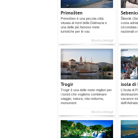
Primošten
Sebenic
Primošten è una piccola città
Šibenik (Se
situata al nord della Dalmazia e
costa adria
una delle più famose mete
circondata 
turistiche per le vac
nazionali c
Mostra dettagli
Trogir
isola di
Trogir è una delle mete migliori per
L\'isola di 
i turisti che vogliono combinare
destinazion
viaggio, natura, vita notturna,
vacanze est
monument
dell\'Adriati
Mostra dettagli