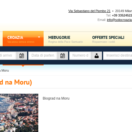
Via Sebastiano del Piombo 21
• 20149 Mila
Tel:
+39 3352452
Email:
info@solocroazia.
CROAZIA
MEĐUGORJE
OFFERTE SPECIALI
Vacanza senza stress
Regina della Pace Santuario
Risparmiate i soldi
a Moru
d na Moru)
Biograd na Moru