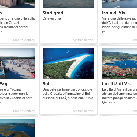
o
Stari grad
isola di Vis
benico) è una città sulla
Cittavecchia
Vis è una delle isole più
tica in Croazia
dell\'Adriatico e da semp
da alcuni dei parchi
ideale per gli amanti del
roa
per
Mostra dettagli
Mostra dettagli
Mos
 Pag
Bol
La città di Vis
Pag è un\'ottima
Una delle cartoline più conosciute
La città di Vis è il più 
e per trascorrere le
della Croazia è l'immagine di Bol,
abitato dell'omonima iso
ive in Croazia al nord
sull’isola di Brač, e della sua Punta
nell'arcipelago dalmata 
co
d
Questa è
Mostra dettagli
Mostra dettagli
Mos