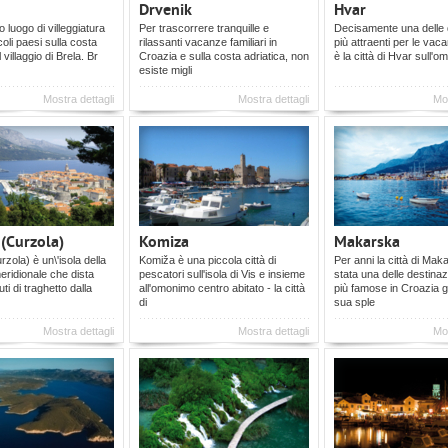
Drvenik
Hvar
o luogo di villeggiatura
Per trascorrere tranquille e
Decisamente una delle 
ccoli paesi sulla costa
rilassanti vacanze familiari in
più attraenti per le vac
l villaggio di Brela. Br
Croazia e sulla costa adriatica, non
è la città di Hvar sull'o
esiste migli
Mostra dettagli
Mostra dettagli
Mos
 (Curzola)
Komiza
Makarska
zola) è un\'isola della
Komiža è una piccola città di
Per anni la città di Mak
ridionale che dista
pescatori sull'isola di Vis e insieme
stata una delle destinaz
ti di traghetto dalla
all'omonimo centro abitato - la città
più famose in Croazia g
di
sua sple
Mostra dettagli
Mostra dettagli
Mos