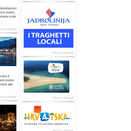
destinazioni
anze estive,
monima isola
tra dettagli
Mostra dettagli
arska è
ioni estive
razie alla
tra dettagli
Mostra dettagli
Mostra dettagli