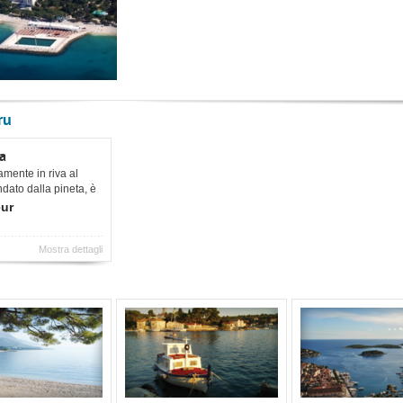
ru
ja
tamente in riva al
dato dalla pineta, è
tro di Biograd.
eur
Mostra dettagli