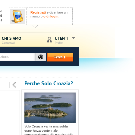
no
Registrati
e diventare un
29
membro
o di login.
it
CHI SIAMO
UTENTI
Contattaci
Profilo
Cerca
Perché Solo Croazia?
Solo Croazia vanta una solida
esperienza ventennale,
contestualmente alla nascita della