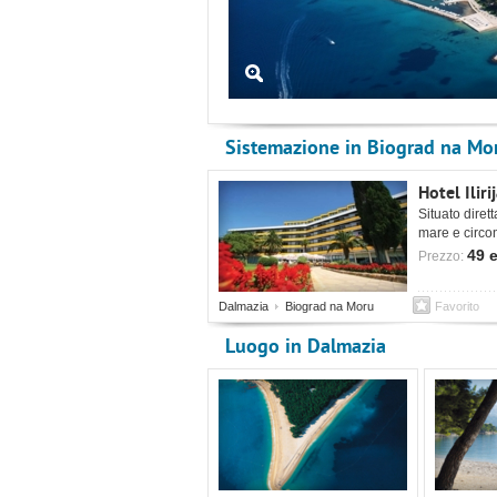
Sistemazione in Biograd na Mo
Hotel Iliri
Situato diret
mare e circon
vicino al cen
49 
Prezzo:
Dalmazia
Biograd na Moru
Favorito
Luogo in Dalmazia