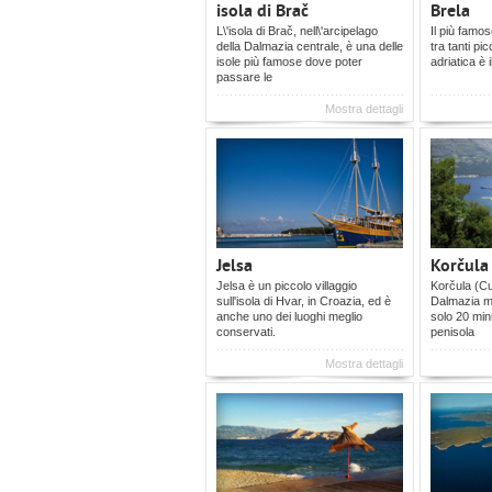
isola di Brač
Brela
L\'isola di Brač, nell\'arcipelago
Il più famos
della Dalmazia centrale, è una delle
tra tanti pi
isole più famose dove poter
adriatica è i
passare le
Mostra dettagli
Jelsa
Korčula
Jelsa è un piccolo villaggio
Korčula (Cur
sull'isola di Hvar, in Croazia, ed è
Dalmazia me
anche uno dei luoghi meglio
solo 20 minu
conservati.
penisola
Mostra dettagli