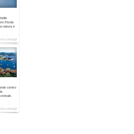
 belle
re l\'isola
la natura e
tra dettagli
grande centro
la
centrale.
tra dettagli