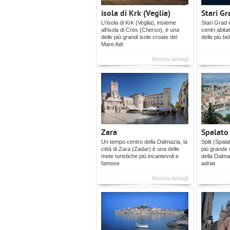
isola di Krk (Veglia)
Stari Gr
L\'isola di Krk (Veglia), insieme
Stari Grad è
all’isola di Cres (Cherso), è una
centri abita
delle più grandi isole croate del
delle più be
Mare Adr
Mostra dettagli
Zara
Spalato
Un tempo centro della Dalmazia, la
Split (Spala
città di Zara (Zadar) è una delle
più grande 
mete turistiche più incantevoli e
della Dalma
famose
adriat
Mostra dettagli