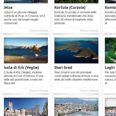
Jelsa
Korčula (Curzola)
Komiz
Jelsa è un piccolo villaggio
Korčula (Curzola) è un\'isola della
Komiža è 
sull'isola di Hvar, in Croazia, ed è
Dalmazia meridionale che dista
pescatori
anche uno dei luoghi meglio
solo 20 minuti di traghetto dalla
all'omoni
conservati.
penisola
di
Mostra dettagli
Mostra dettagli
isola di Krk (Veglia)
Stari Grad
Laghi 
L\'isola di Krk (Veglia), insieme
Stari Grad è uno dei principali
Per tutti 
all’isola di Cres (Cherso), è una
centri abitati sull'isola di Hvar e una
vacanze 
delle più grandi isole croate del
delle più belle cittadine mediterrane
natura, i
Mare Adr
di
Mostra dettagli
Mostra dettagli