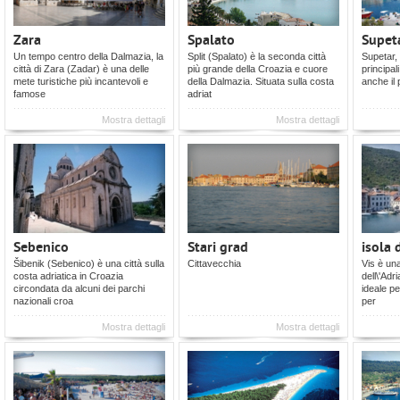
Zara
Spalato
Supet
Un tempo centro della Dalmazia, la
Split (Spalato) è la seconda città
Supetar, 
città di Zara (Zadar) è una delle
più grande della Croazia e cuore
principali
mete turistiche più incantevoli e
della Dalmazia. Situata sulla costa
anche il 
famose
adriat
Mostra dettagli
Mostra dettagli
Sebenico
Stari grad
isola 
Šibenik (Sebenico) è una città sulla
Cittavecchia
Vis è una
costa adriatica in Croazia
dell\'Adr
circondata da alcuni dei parchi
ideale pe
nazionali croa
per
Mostra dettagli
Mostra dettagli