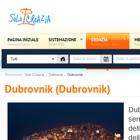
PAGINA INIZIALE
SISTEMAZIONE
CROAZIA
ME
Vacanza Croazia
Estate 2026
Vacanza senza stress
Regi
Tutti
Posizione:
Solo Croazia
Dalmazia
Dubrovnik
Dubrovnik (Dubrovnik)
Dub
sen
del
del