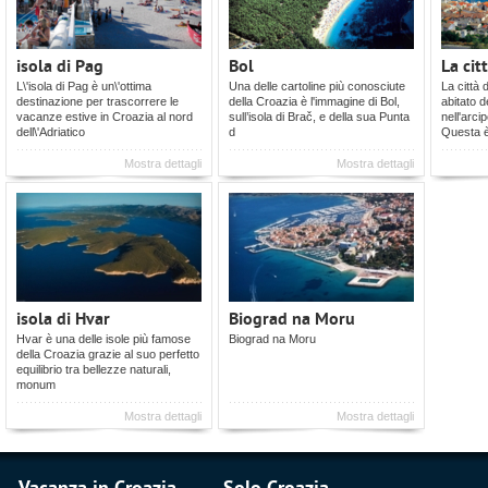
isola di Pag
Bol
La cit
L\'isola di Pag è un\'ottima
Una delle cartoline più conosciute
La città 
destinazione per trascorrere le
della Croazia è l'immagine di Bol,
abitato d
vacanze estive in Croazia al nord
sull’isola di Brač, e della sua Punta
nell'arci
dell\'Adriatico
d
Questa 
Mostra dettagli
Mostra dettagli
isola di Hvar
Biograd na Moru
Hvar è una delle isole più famose
Biograd na Moru
della Croazia grazie al suo perfetto
equilibrio tra bellezze naturali,
monum
Mostra dettagli
Mostra dettagli
Vacanza in Croazia
Solo Croazia