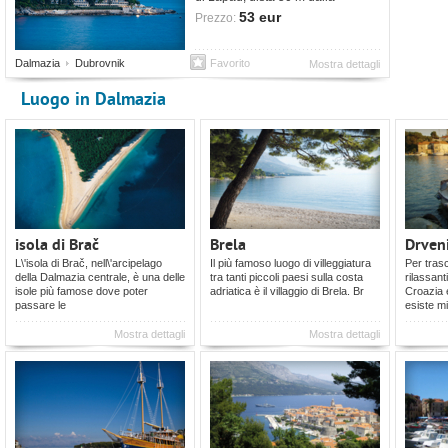
spiaggia e 3 Km dal centro di
53 eur
Prezzo:
Dubrovnik.
Dalmazia
Dubrovnik
Favorito
Mostra dettagli
Luogo in Dalmazia
isola di Brač
Brela
Drven
L\'isola di Brač, nell\'arcipelago
Il più famoso luogo di villeggiatura
Per trasc
della Dalmazia centrale, è una delle
tra tanti piccoli paesi sulla costa
rilassant
isole più famose dove poter
adriatica è il villaggio di Brela. Br
Croazia e
passare le
esiste mi
Mostra dettagli
Mostra dettagli