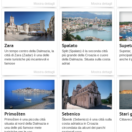
Mostra dettagli
Mostra dettagli
Zara
Spalato
Supet
Un tempo centro della Dalmazia, la
Split (Spalato) è la seconda città
Supetar, 
città di Zara (Zadar) è una delle
più grande della Croazia e cuore
principali
mete turistiche più incantevoli e
della Dalmazia. Situata sulla costa
anche il 
famose
adriat
Mostra dettagli
Mostra dettagli
Primošten
Sebenico
Stari 
Primošten è una piccola città
Šibenik (Sebenico) è una città sulla
Cittavec
situata al nord della Dalmazia e
costa adriatica in Croazia
una delle più famose mete
circondata da alcuni dei parchi
turistiche per le vac
nazionali croa