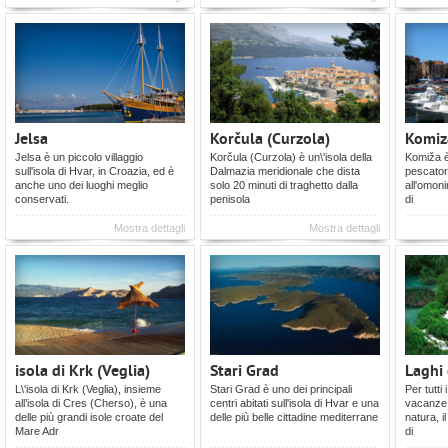
Jelsa
Korčula (Curzola)
Komiz
Jelsa è un piccolo villaggio
Korčula (Curzola) è un\'isola della
Komiža è 
sull'isola di Hvar, in Croazia, ed è
Dalmazia meridionale che dista
pescatori
anche uno dei luoghi meglio
solo 20 minuti di traghetto dalla
all'omoni
conservati.
penisola
di
Mostra dettagli
Mostra dettagli
isola di Krk (Veglia)
Stari Grad
Laghi 
L\'isola di Krk (Veglia), insieme
Stari Grad è uno dei principali
Per tutti 
all’isola di Cres (Cherso), è una
centri abitati sull'isola di Hvar e una
vacanze 
delle più grandi isole croate del
delle più belle cittadine mediterrane
natura, i
Mare Adr
di