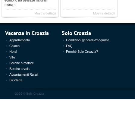
equilibrio tra bellezze naturali,
monum
Mostra dettagli
Mostra dettagli
Vacanza in Croazia
Solo Croazia
Appartamento
Condizioni generali d’acquisto
Caicco
FAQ
Hotel
Perché Solo Croazia?
Ville
Barche a motore
Barche a vela
Appartamenti Rurali
Bicicletta
2026 ©
Solo Croazia