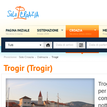
PAGINA INIZIALE
SISTEMAZIONE
CROAZIA
ME
Vacanza Croazia
Estate 2026
Vacanza senza stress
Regi
Tutti
Posizione:
Solo Croazia
Dalmazia
Trogir
Trogir (Trogir)
Tro
per
com
not