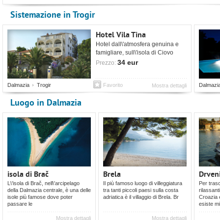
Sistemazione in Trogir
Hotel Vila Tina
Hotel dall\'atmosfera genuina e
famigliare, sull\'isola di Ciovo
comodamente collegata dal ponte
34 eur
Prezzo:
a Trogir
Dalmazia
Trogir
Favorito
Dalmazi
Mostra dettagli
Luogo in Dalmazia
isola di Brač
Brela
Drven
L\'isola di Brač, nell\'arcipelago
Il più famoso luogo di villeggiatura
Per trasc
della Dalmazia centrale, è una delle
tra tanti piccoli paesi sulla costa
rilassant
isole più famose dove poter
adriatica è il villaggio di Brela. Br
Croazia e
passare le
esiste mi
Mostra dettagli
Mostra dettagli