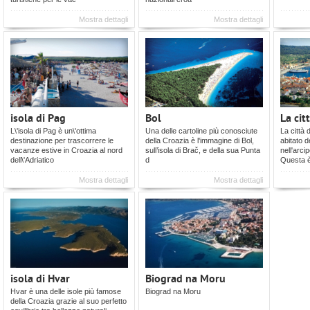
Mostra dettagli
Mostra dettagli
isola di Pag
Bol
La cit
L\'isola di Pag è un\'ottima
Una delle cartoline più conosciute
La città 
destinazione per trascorrere le
della Croazia è l'immagine di Bol,
abitato d
vacanze estive in Croazia al nord
sull’isola di Brač, e della sua Punta
nell'arci
dell\'Adriatico
d
Questa 
Mostra dettagli
Mostra dettagli
isola di Hvar
Biograd na Moru
Hvar è una delle isole più famose
Biograd na Moru
della Croazia grazie al suo perfetto