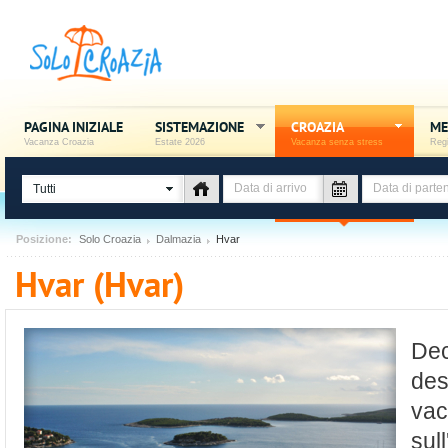
PAGINA INIZIALE
SISTEMAZIONE
CROAZIA
ME
Vacanza Croazia
Estate 2026
Vacanza senza stress
Regi
Tutti
Posizione:
Solo Croazia
Dalmazia
Hvar
Hvar (Hvar)
Dec
des
vac
sul