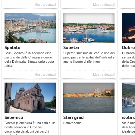
Mostra dettagli
Mostra dettagli
Spalato
Supetar
Dubro
Split (Spalato) è la seconda città
Supetar, sull'isola di Brač, è uno dei
Dubrovni
più grande della Croazia e cuore
principali centri abitati dell'isola ed è
senza du
della Dalmazia. Situata sulla costa
anche il porto di riferimen
della Cr
adriat
delle su
Mostra dettagli
Mostra dettagli
Sebenico
Stari grad
isola 
Šibenik (Sebenico) è una città sulla
Cittavecchia
Vis è una
costa adriatica in Croazia
dell\'Adr
circondata da alcuni dei parchi
ideale pe