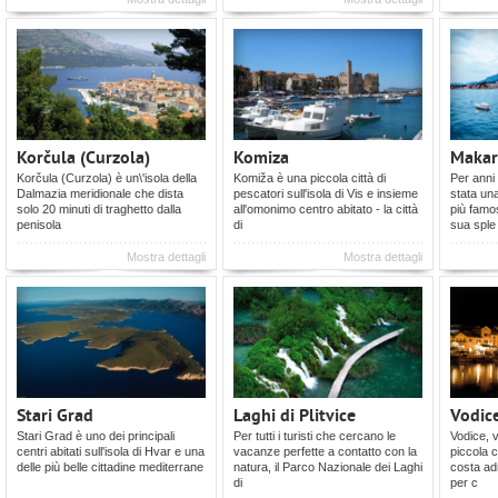
Korčula (Curzola)
Komiza
Makar
Korčula (Curzola) è un\'isola della
Komiža è una piccola città di
Per anni 
Dalmazia meridionale che dista
pescatori sull'isola di Vis e insieme
stata una
solo 20 minuti di traghetto dalla
all'omonimo centro abitato - la città
più famos
penisola
di
sua sple
Mostra dettagli
Mostra dettagli
Stari Grad
Laghi di Plitvice
Vodic
Stari Grad è uno dei principali
Per tutti i turisti che cercano le
Vodice, 
centri abitati sull'isola di Hvar e una
vacanze perfette a contatto con la
piccola c
delle più belle cittadine mediterrane
natura, il Parco Nazionale dei Laghi
costa adr
di
per c