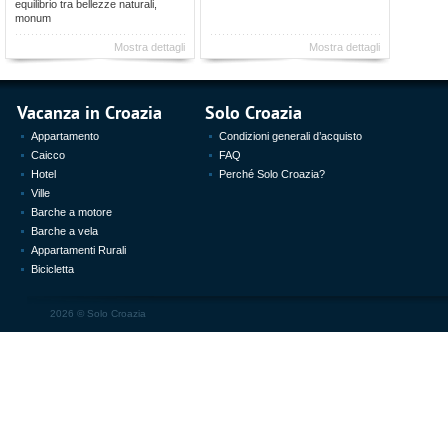
equilibrio tra bellezze naturali,
monum
Mostra dettagli
Mostra dettagli
Vacanza in Croazia
Solo Croazia
Appartamento
Condizioni generali d’acquisto
Caicco
FAQ
Hotel
Perché Solo Croazia?
Ville
Barche a motore
Barche a vela
Appartamenti Rurali
Bicicletta
2026 ©
Solo Croazia