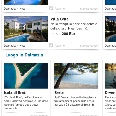
Dalmazia
Hvar
Favorito
Dalmazi
Mostra dettagli
Villa Cvita
Nella tranquilla parte occidentale
della città di Hvar (Lesina).
200 Eur
Prezzo:
Dalmazia
Hvar
Favorito
Dalmazi
Mostra dettagli
Luogo in Dalmazia
isola di Brač
Brela
Drven
L\'isola di Brač, nell\'arcipelago
Il più famoso luogo di villeggiatura
Per trasc
della Dalmazia centrale, è una delle
tra tanti piccoli paesi sulla costa
rilassant
isole più famose dove poter
adriatica è il villaggio di Brela. Br
Croazia e
passare le
esiste mi
Mostra dettagli
Mostra dettagli