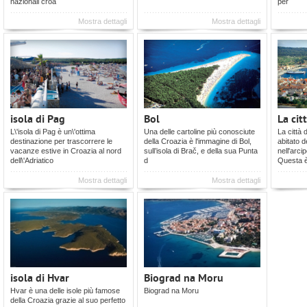
nazionali croa
per
Mostra dettagli
Mostra dettagli
isola di Pag
Bol
La cit
L\'isola di Pag è un\'ottima
Una delle cartoline più conosciute
La città 
destinazione per trascorrere le
della Croazia è l'immagine di Bol,
abitato d
vacanze estive in Croazia al nord
sull’isola di Brač, e della sua Punta
nell'arci
dell\'Adriatico
d
Questa 
Mostra dettagli
Mostra dettagli
isola di Hvar
Biograd na Moru
Hvar è una delle isole più famose
Biograd na Moru
della Croazia grazie al suo perfetto