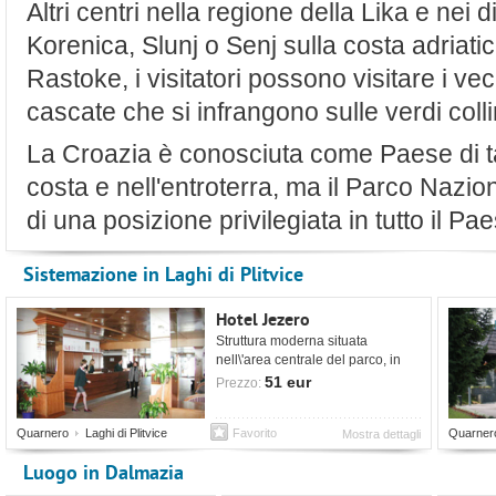
Altri centri nella regione della Lika e nei 
Korenica, Slunj o Senj sulla costa adriatica
Rastoke, i visitatori possono visitare i ve
cascate che si infrangono sulle verdi colli
La Croazia è conosciuta come Paese di tan
costa e nell'entroterra, ma il Parco Nazio
di una posizione privilegiata in tutto il Pa
Sistemazione in Laghi di Plitvice
Hotel Jezero
Struttura moderna situata
nell\'area centrale del parco, in
posizione suggestiva e comoda.
51 eur
Prezzo:
Quarnero
Laghi di Plitvice
Favorito
Quarner
Mostra dettagli
Luogo in Dalmazia