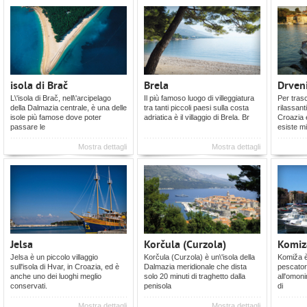
isola di Brač
Brela
Drven
L\'isola di Brač, nell\'arcipelago
Il più famoso luogo di villeggiatura
Per trasc
della Dalmazia centrale, è una delle
tra tanti piccoli paesi sulla costa
rilassant
isole più famose dove poter
adriatica è il villaggio di Brela. Br
Croazia e
passare le
esiste mi
Mostra dettagli
Mostra dettagli
Jelsa
Korčula (Curzola)
Komiz
Jelsa è un piccolo villaggio
Korčula (Curzola) è un\'isola della
Komiža è 
sull'isola di Hvar, in Croazia, ed è
Dalmazia meridionale che dista
pescatori
anche uno dei luoghi meglio
solo 20 minuti di traghetto dalla
all'omoni
conservati.
penisola
di
Mostra dettagli
Mostra dettagli