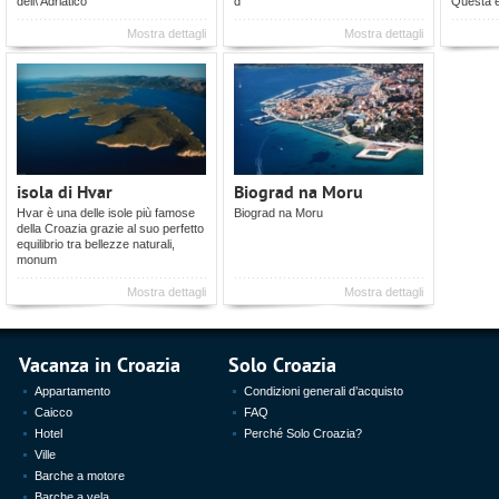
dell\'Adriatico
d
Questa 
Mostra dettagli
Mostra dettagli
isola di Hvar
Biograd na Moru
Hvar è una delle isole più famose
Biograd na Moru
della Croazia grazie al suo perfetto
equilibrio tra bellezze naturali,
monum
Mostra dettagli
Mostra dettagli
Vacanza in Croazia
Solo Croazia
Appartamento
Condizioni generali d’acquisto
Caicco
FAQ
Hotel
Perché Solo Croazia?
Ville
Barche a motore
Barche a vela