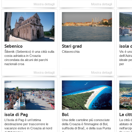
Mostra dettagli
Mostra dettagli
Sebenico
Stari grad
isola 
Šibenik (Sebenico) è una città sulla
Cittavecchia
Vis è una
costa adriatica in Croazia
dell\'Adr
circondata da alcuni dei parchi
ideale pe
nazionali croa
per
Mostra dettagli
Mostra dettagli
isola di Pag
Bol
La cit
L\'isola di Pag è un\'ottima
Una delle cartoline più conosciute
La città 
destinazione per trascorrere le
della Croazia è l'immagine di Bol,
abitato d
vacanze estive in Croazia al nord
sull’isola di Brač, e della sua Punta
nell'arci