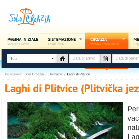
PAGINA INIZIALE
SISTEMAZIONE
CROAZIA
ME
Vacanza Croazia
Estate 2026
Vacanza senza stress
Regi
Tutti
Posizione:
Solo Croazia
Dalmazia
Laghi di Plitvice
Laghi di Plitvice (Plitvička je
Per 
vac
nat
Lagh