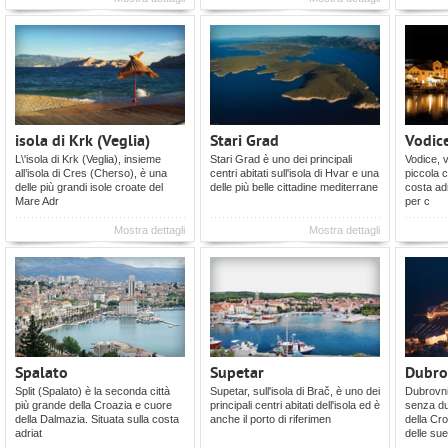
isola di Krk (Veglia)
Stari Grad
Vodic
L\'isola di Krk (Veglia), insieme
Stari Grad è uno dei principali
Vodice, 
all’isola di Cres (Cherso), è una
centri abitati sull'isola di Hvar e una
piccola c
delle più grandi isole croate del
delle più belle cittadine mediterrane
costa adr
Mare Adr
per c
Mostra dettagli
Mostra dettagli
Spalato
Supetar
Dubro
Split (Spalato) è la seconda città
Supetar, sull'isola di Brač, è uno dei
Dubrovni
più grande della Croazia e cuore
principali centri abitati dell'isola ed è
senza du
della Dalmazia. Situata sulla costa
anche il porto di riferimen
della Cr
adriat
delle su