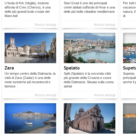
L\'isola di Krk (Veglia), insieme
Stari Grad è uno dei principali
Per tutti 
all’isola di Cres (Cherso), è una
centri abitati sull'isola di Hvar e una
vacanze 
delle più grandi isole croate del
delle più belle cittadine mediterrane
natura, i
Mare Adr
di
Mostra dettagli
Mostra dettagli
Zara
Spalato
Supet
Un tempo centro della Dalmazia, la
Split (Spalato) è la seconda città
Supetar, 
città di Zara (Zadar) è una delle
più grande della Croazia e cuore
principali
mete turistiche più incantevoli e
della Dalmazia. Situata sulla costa
anche il 
famose
adriat
Mostra dettagli
Mostra dettagli