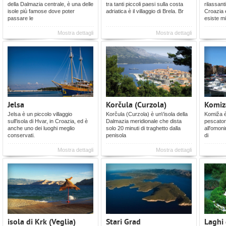
della Dalmazia centrale, è una delle
tra tanti piccoli paesi sulla costa
rilassant
isole più famose dove poter
adriatica è il villaggio di Brela. Br
Croazia e
passare le
esiste mi
Mostra dettagli
Mostra dettagli
Jelsa
Korčula (Curzola)
Komiz
Jelsa è un piccolo villaggio
Korčula (Curzola) è un\'isola della
Komiža è 
sull'isola di Hvar, in Croazia, ed è
Dalmazia meridionale che dista
pescatori
anche uno dei luoghi meglio
solo 20 minuti di traghetto dalla
all'omoni
conservati.
penisola
di
Mostra dettagli
Mostra dettagli
isola di Krk (Veglia)
Stari Grad
Laghi 