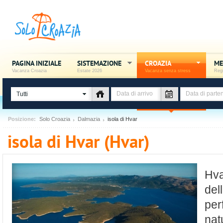
PAGINA INIZIALE
SISTEMAZIONE
CROAZIA
ME
Vacanza Croazia
Estate 2026
Vacanza senza stress
Regi
Tutti
Posizione:
Solo Croazia
Dalmazia
isola di Hvar
isola di Hvar (Hvar)
Hva
del
per
nat