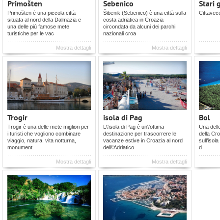
Primošten
Sebenico
Stari 
Primošten è una piccola città
Šibenik (Sebenico) è una città sulla
Cittavec
situata al nord della Dalmazia e
costa adriatica in Croazia
una delle più famose mete
circondata da alcuni dei parchi
turistiche per le vac
nazionali croa
Mostra dettagli
Mostra dettagli
Trogir
isola di Pag
Bol
Trogir è una delle mete migliori per
L\'isola di Pag è un\'ottima
Una delle
i turisti che vogliono combinare
destinazione per trascorrere le
della Cro
viaggio, natura, vita notturna,
vacanze estive in Croazia al nord
sull’isol
monument
dell\'Adriatico
d
Mostra dettagli
Mostra dettagli