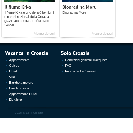
Il fiume Krka
Biograd na Moru
Il fiume Krka è uno dei più bei fiumi
Biograd na Moru
e parchi nazionali della Croazia
grazie alle cascate Roški slap e
Skradi
Mostra dettagli
Mostra dettagli
Vacanza in Croazia
Solo Croazia
Appartamento
Condizioni generali d’acquisto
Caicco
FAQ
Hotel
Perché Solo Croazia?
Ville
Barche a motore
Barche a vela
Appartamenti Rurali
Bicicletta
2026 ©
Solo Croazia