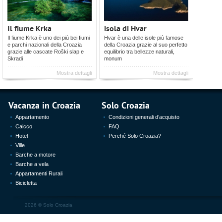
Il fiume Krka
isola di Hvar
Il fiume Krka è uno dei più bei fiumi
Hvar è una delle isole più famose
e parchi nazionali della Croazia
della Croazia grazie al suo perfetto
grazie alle cascate Roški slap e
equilibrio tra bellezze naturali,
Skradi
monum
Mostra dettagli
Mostra dettagli
Vacanza in Croazia
Solo Croazia
Appartamento
Condizioni generali d’acquisto
Caicco
FAQ
Hotel
Perché Solo Croazia?
Ville
Barche a motore
Barche a vela
Appartamenti Rurali
Bicicletta
2026 ©
Solo Croazia