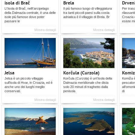
isola di Brač
Brela
Drven
L\'isola di Brač, nell\'arcipelago
Il più famoso luogo di villeggiatura
Per trasc
della Dalmazia centrale, è una delle
tra tanti piccoli paesi sulla costa
rilassant
isole più famose dove poter
adriatica è il villaggio di Brela. Br
Croazia e
passare le
esiste mi
Mostra dettagli
Mostra dettagli
Jelsa
Korčula (Curzola)
Komiz
Jelsa è un piccolo villaggio
Korčula (Curzola) è un\'isola della
Komiža è 
sull'isola di Hvar, in Croazia, ed è
Dalmazia meridionale che dista
pescatori
anche uno dei luoghi meglio
solo 20 minuti di traghetto dalla
all'omoni
conservati.
penisola
di
Mostra dettagli
Mostra dettagli