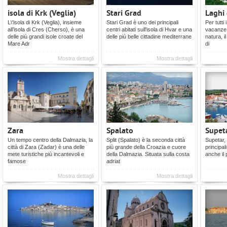
isola di Krk (Veglia)
Stari Grad
Laghi 
L\'isola di Krk (Veglia), insieme
Stari Grad è uno dei principali
Per tutti 
all’isola di Cres (Cherso), è una
centri abitati sull'isola di Hvar e una
vacanze 
delle più grandi isole croate del
delle più belle cittadine mediterrane
natura, i
Mare Adr
di
Mostra dettagli
Mostra dettagli
Zara
Spalato
Supet
Un tempo centro della Dalmazia, la
Split (Spalato) è la seconda città
Supetar, 
città di Zara (Zadar) è una delle
più grande della Croazia e cuore
principali
mete turistiche più incantevoli e
della Dalmazia. Situata sulla costa
anche il 
famose
adriat
Mostra dettagli
Mostra dettagli