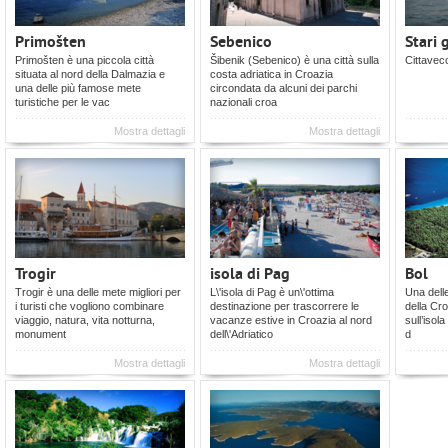
Primošten
Sebenico
Stari 
Primošten è una piccola città
Šibenik (Sebenico) è una città sulla
Cittavec
situata al nord della Dalmazia e
costa adriatica in Croazia
una delle più famose mete
circondata da alcuni dei parchi
turistiche per le vac
nazionali croa
Mostra dettagli
Mostra dettagli
Trogir
isola di Pag
Bol
Trogir è una delle mete migliori per
L\'isola di Pag è un\'ottima
Una delle
i turisti che vogliono combinare
destinazione per trascorrere le
della Cro
viaggio, natura, vita notturna,
vacanze estive in Croazia al nord
sull’isol
monument
dell\'Adriatico
d
Mostra dettagli
Mostra dettagli