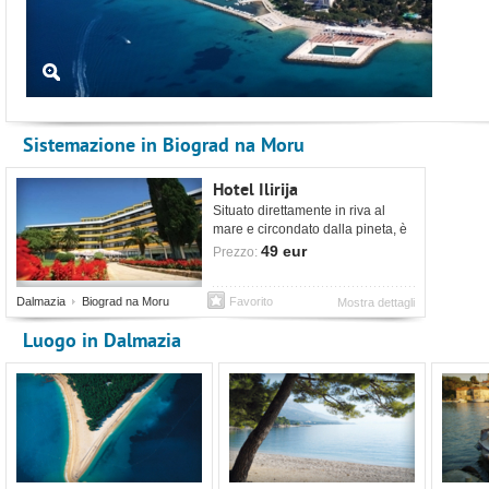
Sistemazione in Biograd na Moru
Hotel Ilirija
Situato direttamente in riva al
mare e circondato dalla pineta, è
vicino al centro di Biograd.
49 eur
Prezzo:
Dalmazia
Biograd na Moru
Favorito
Mostra dettagli
Luogo in Dalmazia