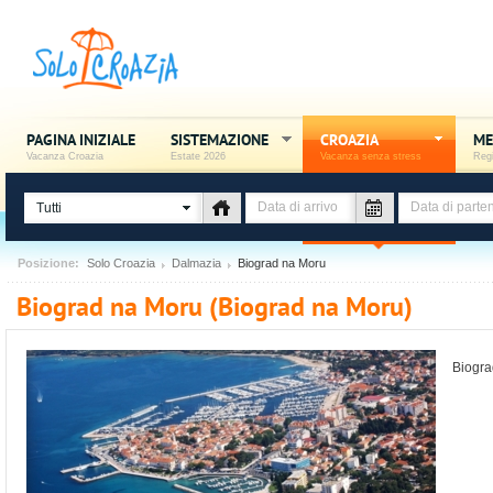
PAGINA INIZIALE
SISTEMAZIONE
CROAZIA
ME
Vacanza Croazia
Estate 2026
Vacanza senza stress
Regi
Tutti
Posizione:
Solo Croazia
Dalmazia
Biograd na Moru
Biograd na Moru (Biograd na Moru)
Biogra