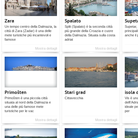
Zara
Spalato
Supet
Un tempo centro della Dalmazia, la
Split (Spalato) è la seconda città
Supetar, 
città di Zara (Zadar) è una delle
più grande della Croazia e cuore
principali
mete turistiche più incantevoli e
della Dalmazia. Situata sulla costa
anche il 
famose
adriat
Mostra dettagli
Mostra dettagli
Primošten
Stari grad
isola 
Primošten è una piccola città
Cittavecchia
Vis è una
situata al nord della Dalmazia e
dell\'Adr
una delle più famose mete
ideale pe
turistiche per le vac
per
Mostra dettagli
Mostra dettagli