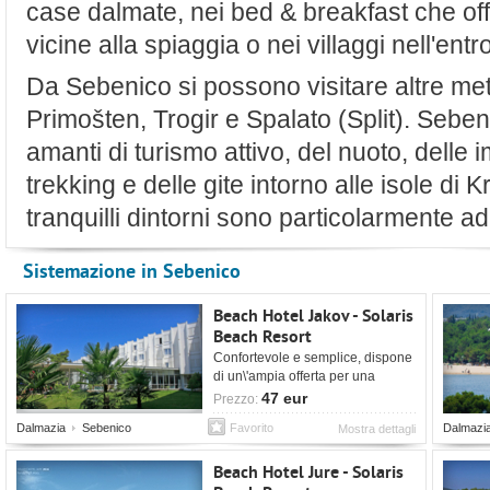
case dalmate, nei bed & breakfast che of
vicine alla spiaggia o nei villaggi nell'entr
Da Sebenico si possono visitare altre me
Primošten, Trogir e Spalato (Split). Sebeni
amanti di turismo attivo, del nuoto, delle 
trekking e delle gite intorno alle isole di 
tranquilli dintorni sono particolarmente ada
Sistemazione in Sebenico
Beach Hotel Jakov - Solaris
Beach Resort
Confortevole e semplice, dispone
di un\'ampia offerta per una
vacanza all\'insegna del relax.
47 eur
Prezzo:
Dalmazia
Sebenico
Favorito
Dalmazi
Mostra dettagli
Beach Hotel Jure - Solaris