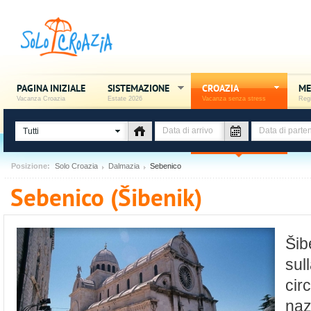
PAGINA INIZIALE
SISTEMAZIONE
CROAZIA
ME
Vacanza Croazia
Estate 2026
Vacanza senza stress
Regi
Tutti
Posizione:
Solo Croazia
Dalmazia
Sebenico
Sebenico (Šibenik)
Šib
sul
cir
nazi