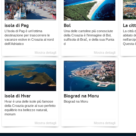
isola di Pag
Bol
La cit
L\'isola di Pag è un\'ottima
Una delle cartoline più conosciute
La città 
destinazione per trascorrere le
della Croazia è l'immagine di Bol,
abitato d
vacanze estive in Croazia al nord
sull’isola di Brač, e della sua Punta
nell'arci
dell\'Adriatico
d
Questa 
Mostra dettagli
Mostra dettagli
isola di Hvar
Biograd na Moru
Hvar è una delle isole più famose
Biograd na Moru
della Croazia grazie al suo perfetto
equilibrio tra bellezze naturali,
monum
Mostra dettagli
Mostra dettagli