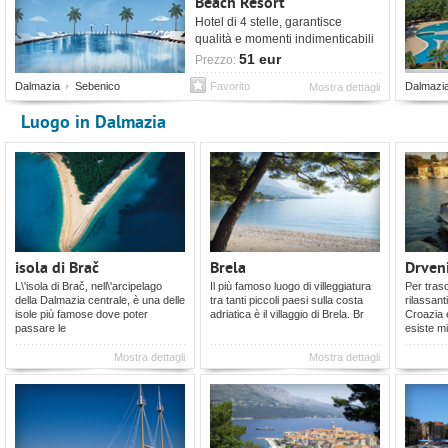
Beach Resort
Hotel di 4 stelle, garantisce
qualità e momenti indimenticabili
per una vacanza piacevole.
51 eur
Prezzo:
Dalmazia
Sebenico
Favorito
Dalmazi
Mostra dettagli
Luogo in Dalmazia
isola di Brač
Brela
Drven
L\'isola di Brač, nell\'arcipelago
Il più famoso luogo di villeggiatura
Per trasc
della Dalmazia centrale, è una delle
tra tanti piccoli paesi sulla costa
rilassant
isole più famose dove poter
adriatica è il villaggio di Brela. Br
Croazia e
passare le
esiste mi
Mostra dettagli
Mostra dettagli