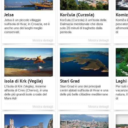
Jelsa
Korčula (Curzola)
Komiz
Jelsa è un piccolo villaggio
Korčula (Curzola) è un\'isola della
Komiža è 
sull'isola di Hvar, in Croazia, ed è
Dalmazia meridionale che dista
pescatori
anche uno dei luoghi meglio
solo 20 minuti di traghetto dalla
all'omoni
conservati.
penisola
di
Mostra dettagli
Mostra dettagli
isola di Krk (Veglia)
Stari Grad
Laghi 
L\'isola di Krk (Veglia), insieme
Stari Grad è uno dei principali
Per tutti 
all’isola di Cres (Cherso), è una
centri abitati sull'isola di Hvar e una
vacanze 
delle più grandi isole croate del
delle più belle cittadine mediterrane
natura, i
Mare Adr
di
Mostra dettagli
Mostra dettagli