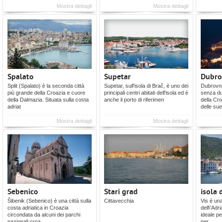
Mostra dettagli
Mostra dettagli
Spalato
Supetar
Dubro
Split (Spalato) è la seconda città
Supetar, sull'isola di Brač, è uno dei
Dubrovni
più grande della Croazia e cuore
principali centri abitati dell'isola ed è
senza du
della Dalmazia. Situata sulla costa
anche il porto di riferimen
della Cr
adriat
delle su
Mostra dettagli
Mostra dettagli
Sebenico
Stari grad
isola 
Šibenik (Sebenico) è una città sulla
Cittavecchia
Vis è una
costa adriatica in Croazia
dell\'Adr
circondata da alcuni dei parchi
ideale pe
nazionali croa
per