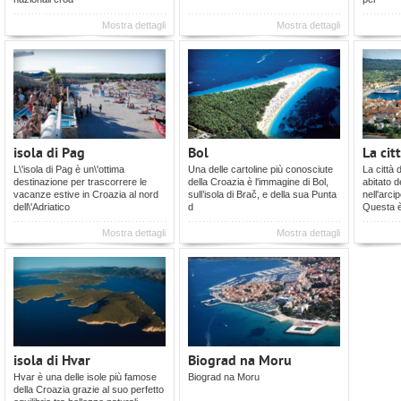
Mostra dettagli
Mostra dettagli
isola di Pag
Bol
La cit
L\'isola di Pag è un\'ottima
Una delle cartoline più conosciute
La città 
destinazione per trascorrere le
della Croazia è l'immagine di Bol,
abitato d
vacanze estive in Croazia al nord
sull’isola di Brač, e della sua Punta
nell'arci
dell\'Adriatico
d
Questa 
Mostra dettagli
Mostra dettagli
isola di Hvar
Biograd na Moru
Hvar è una delle isole più famose
Biograd na Moru
della Croazia grazie al suo perfetto