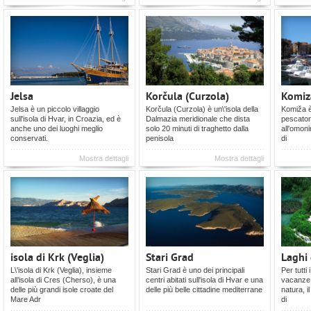
Jelsa
Korčula (Curzola)
Komiz
Jelsa è un piccolo villaggio
Korčula (Curzola) è un\'isola della
Komiža è 
sull'isola di Hvar, in Croazia, ed è
Dalmazia meridionale che dista
pescatori
anche uno dei luoghi meglio
solo 20 minuti di traghetto dalla
all'omoni
conservati.
penisola
di
Mostra dettagli
Mostra dettagli
isola di Krk (Veglia)
Stari Grad
Laghi 
L\'isola di Krk (Veglia), insieme
Stari Grad è uno dei principali
Per tutti 
all’isola di Cres (Cherso), è una
centri abitati sull'isola di Hvar e una
vacanze 
delle più grandi isole croate del
delle più belle cittadine mediterrane
natura, i
Mare Adr
di