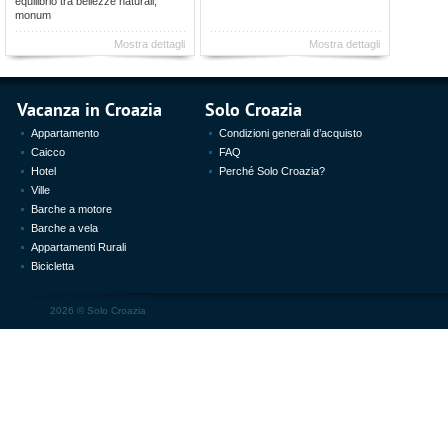
equilibrio tra bellezze naturali,
monum
Mostra dettagli
Mostra dettagli
Vacanza in Croazia
Solo Croazia
Appartamento
Condizioni generali d’acquisto
Caicco
FAQ
Hotel
Perché Solo Croazia?
Ville
Barche a motore
Barche a vela
Appartamenti Rurali
Bicicletta
2026 ©
Solo Croazia