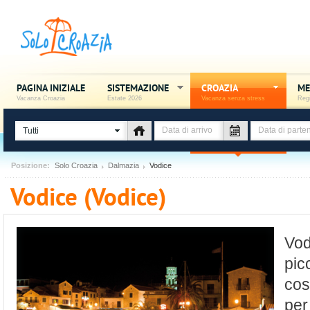
PAGINA INIZIALE
SISTEMAZIONE
CROAZIA
ME
Vacanza Croazia
Estate 2026
Vacanza senza stress
Regi
Tutti
Posizione:
Solo Croazia
Dalmazia
Vodice
Vodice (Vodice)
Vod
picc
cos
per