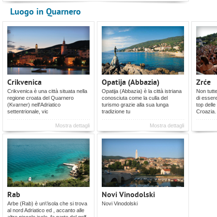
Luogo in Quarnero
Crikvenica
Opatija (Abbazia)
Zrće
Crikvenica è una città situata nella
Opatija (Abbazia) è la città istriana
Non tutt
regione croata del Quarnero
conosciuta come la culla del
di essere
(Kvarner) nell'Adriatico
turismo grazie alla sua lunga
top delle
settentrionale, vic
tradizione tu
Croazia.
Mostra dettagli
Mostra dettagli
Rab
Novi Vinodolski
Arbe (Rab) è un\'isola che si trova
Novi Vinodolski
al nord Adriatico ed , accanto alle