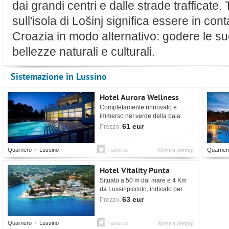
dai grandi centri e dalle strade trafficate
sull'isola di Lošinj significa essere in con
Croazia in modo alternativo: godere le sue p
bellezze naturali e culturali.
Sistemazione in Lussino
Hotel Aurora Wellness
Completamente rinnovato e
immerso nel verde della baia
Suncana Uvala.
61 eur
Prezzo:
Quarnero
Lussino
Favorito
Quarner
Mostra dettagli
Hotel Vitality Punta
Situato a 50 m dal mare e 4 Km
da Lussinpiccolo, indicato per
coppie e per famiglie con
63 eur
Prezzo:
bambini.
Quarnero
Lussino
Favorito
Mostra dettagli