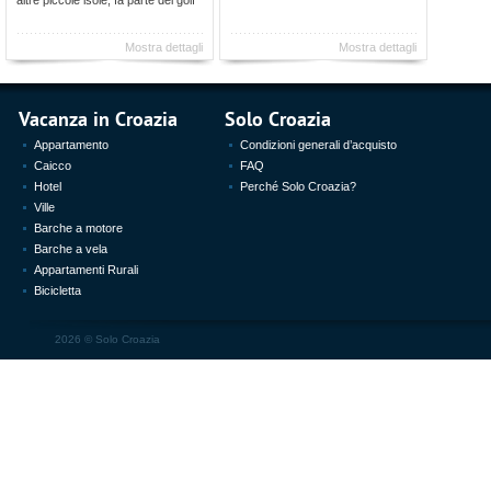
altre piccole isole, fa parte del golf
Mostra dettagli
Mostra dettagli
Vacanza in Croazia
Solo Croazia
Appartamento
Condizioni generali d’acquisto
Caicco
FAQ
Hotel
Perché Solo Croazia?
Ville
Barche a motore
Barche a vela
Appartamenti Rurali
Bicicletta
2026 ©
Solo Croazia