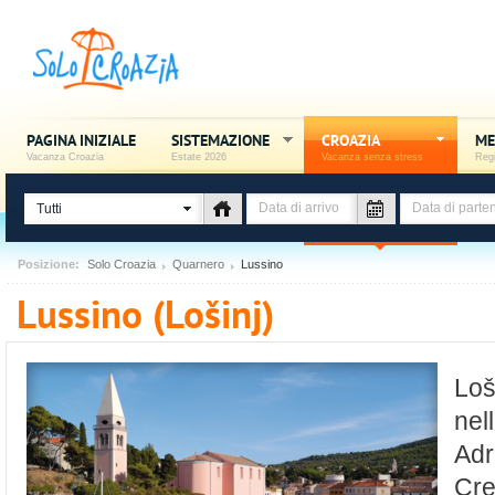
PAGINA INIZIALE
SISTEMAZIONE
CROAZIA
ME
Vacanza Croazia
Estate 2026
Vacanza senza stress
Regi
Tutti
Posizione:
Solo Croazia
Quarnero
Lussino
Lussino (Lošinj)
Loš
nel
Adr
Cre