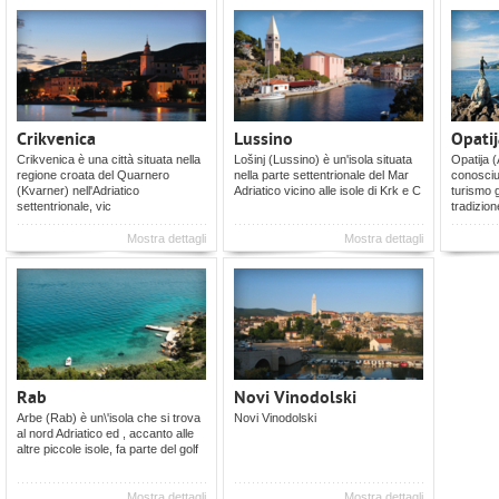
Crikvenica
Lussino
Opatij
Crikvenica è una città situata nella
Lošinj (Lussino) è un'isola situata
Opatija (
regione croata del Quarnero
nella parte settentrionale del Mar
conosciu
(Kvarner) nell'Adriatico
Adriatico vicino alle isole di Krk e C
turismo g
settentrionale, vic
tradizion
Mostra dettagli
Mostra dettagli
Rab
Novi Vinodolski
Arbe (Rab) è un\'isola che si trova
Novi Vinodolski
al nord Adriatico ed , accanto alle
altre piccole isole, fa parte del golf
Mostra dettagli
Mostra dettagli