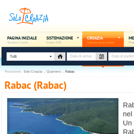
PAGINA INIZIALE
SISTEMAZIONE
CROAZIA
ME
Vacanza Croazia
Estate 2026
Vacanza senza stress
Regi
Tutti
Posizione:
Solo Croazia
Quarnero
Rabac
Rabac (Rabac)
Rab
nel
Un 
Rab