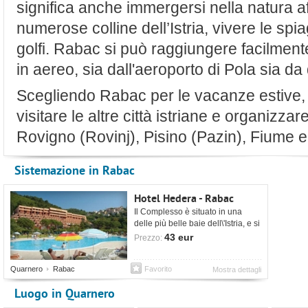
significa anche immergersi nella natura af
numerose colline dell’Istria, vivere le spi
golfi. Rabac si può raggiungere facilmente
in aereo, sia dall'aeroporto di Pola sia da
Scegliendo Rabac per le vacanze estive, i
visitare le altre città istriane e organizzar
Rovigno (Rovinj), Pisino (Pazin), Fiume e
Sistemazione in Rabac
Hotel Hedera - Rabac
Il Complesso è situato in una
delle più belle baie dell\'Istria, e si
affaccia direttamente sul mare.
43 eur
Prezzo:
Quarnero
Rabac
Favorito
Mostra dettagli
Luogo in Quarnero