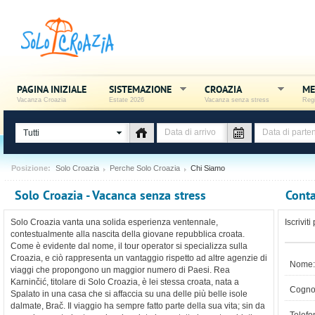
PAGINA INIZIALE
SISTEMAZIONE
CROAZIA
ME
Vacanza Croazia
Estate 2026
Vacanza senza stress
Regi
Tutti
Posizione:
Solo Croazia
Perche Solo Croazia
Chi Siamo
Solo Croazia - Vacanca senza stress
Conta
Solo Croazia vanta una solida esperienza ventennale,
Iscrivit
contestualmente alla nascita della giovane repubblica croata.
Come è evidente dal nome, il tour operator si specializza sulla
Croazia, e ciò rappresenta un vantaggio rispetto ad altre agenzie di
Nome:
viaggi che propongono un maggior numero di Paesi. Rea
Karninčić, titolare di Solo Croazia, è lei stessa croata, nata a
Cogno
Spalato in una casa che si affaccia su una delle più belle isole
dalmate, Brač. Il viaggio ha sempre fatto parte della sua vita; sin da