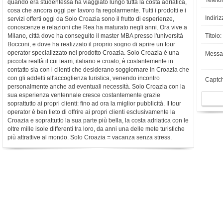
Telefo
quando era studentessa ha viaggiato lungo tutta la costa adriatica,
cosa che ancora oggi per lavoro fa regolarmente. Tutti i prodotti e i
Indiriz
servizi offerti oggi da Solo Croazia sono il frutto di esperienze,
conoscenze e relazioni che Rea ha maturato negli anni. Ora vive a
Milano, città dove ha conseguito il master MBA presso l'università
Titolo:
Bocconi, e dove ha realizzato il proprio sogno di aprire un tour
operator specializzato nel prodotto Croazia. Solo Croazia è una
Messa
piccola realtà il cui team, italiano e croato, è costantemente in
contatto sia con i clienti che desiderano soggiornare in Croazia che
con gli addetti all'accoglienza turistica, venendo incontro
Captc
personalmente anche ad eventuali necessità. Solo Croazia con la
sua esperienza ventennale cresce costantemente grazie
soprattutto ai propri clienti: fino ad ora la miglior pubblicità. Il tour
operator è ben lieto di offrire ai propri clienti esclusivamente la
Croazia e soprattutto la sua parte più bella, la costa adriatica con le
oltre mille isole differenti tra loro, da anni una delle mete turistiche
più attrattive al mondo. Solo Croazia = vacanza senza stress.