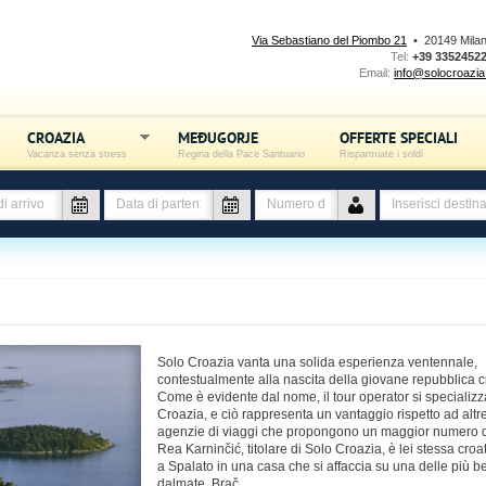
Via Sebastiano del Piombo 21
• 20149 Mila
Tel:
+39 3352452
Email:
info@solocroazia.
CROAZIA
MEĐUGORJE
OFFERTE SPECIALI
Vacanza senza stress
Regina della Pace Santuario
Risparmiate i soldi
Solo Croazia vanta una solida esperienza ventennale,
contestualmente alla nascita della giovane repubblica c
Come è evidente dal nome, il tour operator si specializz
Croazia, e ciò rappresenta un vantaggio rispetto ad altr
agenzie di viaggi che propongono un maggior numero d
Rea Karninčić, titolare di Solo Croazia, è lei stessa croa
a Spalato in una casa che si affaccia su una delle più be
dalmate, Brač.