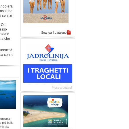
uando era
 cosa che
i servizi
. Ora
resso
Scarica il catalogo
oazia è
zia che
bblicità.
ica con le
Mostra dettagli
penisola
e più belle
enisola