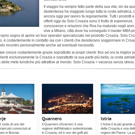
Il viaggio ha sempre fatto parte della sua vita; sin da q
studentessa ha viaggiato lungo tutta la costa adriatica,
ancora oggi per lavoro fa regolarmente. Tutti i prodotti e 
offerti oggi da Solo Croazia sono il frutto di esperienze,
conoscenze e relazioni che Rea ha maturato negli anni
vive a Milano, città dove ha conseguito il master MBA p
 proprio sogno di aprire un tour operator specializzato nel prodotto Croazia. Solo Cr
ato, è costantemente in contatto sia con i clienti che desiderano soggiornare in Croa
enendo incontro personalmente anche ad eventuali necessità.
 cresce costantemente grazie soprattutto ai propri clienti: fino ad ora la miglior pu
i clienti esclusivamente la Croazia e soprattutto la sua parte più bella, la costa adriat
una delle mete turistiche più attrattive al mondo. Solo Croazia = vacanza senza stress.
rje
Quarnero
Istria
 sede di uno dei
Il Quarnero (Kvarner) è una
L'Istria è la più grande 
iani più conosciuti al
regione dell'Adriatico settentrionale,
della Croazia e una dell
ato in Bosnia-
in Croazia, ed è uno dei golfi più
regioni del Paese. La p