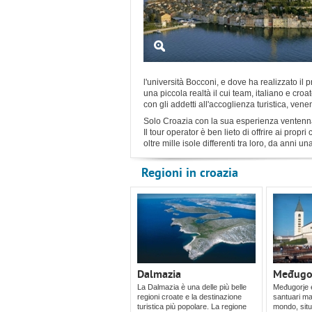
l'università Bocconi, e dove ha realizzato il
una piccola realtà il cui team, italiano e cro
con gli addetti all'accoglienza turistica, v
Solo Croazia con la sua esperienza ventennale
Il tour operator è ben lieto di offrire ai propr
oltre mille isole differenti tra loro, da anni 
Regioni in croazia
Dalmazia
Međugo
La Dalmazia è una delle più belle
Međugorje è
regioni croate e la destinazione
santuari mar
turistica più popolare. La regione
mondo, situ