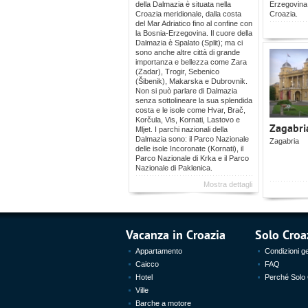
della Dalmazia è situata nella
Erzegovina,
Croazia meridionale, dalla costa
Croazia.
del Mar Adriatico fino al confine con
la Bosnia-Erzegovina. Il cuore della
Dalmazia è Spalato (Split); ma ci
sono anche altre città di grande
importanza e bellezza come Zara
(Zadar), Trogir, Sebenico
(Šibenik), Makarska e Dubrovnik.
Non si può parlare di Dalmazia
senza sottolineare la sua splendida
costa e le isole come Hvar, Brač,
Korčula, Vis, Kornati, Lastovo e
Zagabri
Mljet. I parchi nazionali della
Dalmazia sono: il Parco Nazionale
Zagabria
delle isole Incoronate (Kornati), il
Parco Nazionale di Krka e il Parco
Nazionale di Paklenica.
Mostra dettagli
Vacanza in Croazia
Solo Croa
Appartamento
Condizioni ge
Caicco
FAQ
Hotel
Perché Solo
Ville
Barche a motore