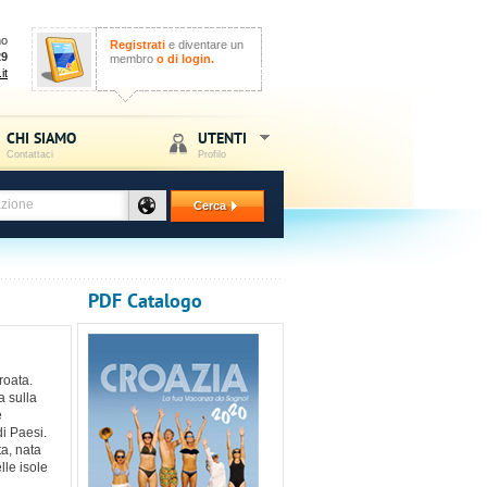
no
Registrati
e diventare un
29
membro
o di login.
it
CHI SIAMO
UTENTI
Contattaci
Profilo
Cerca
PDF Catalogo
roata.
a sulla
e
i Paesi.
ta, nata
lle isole