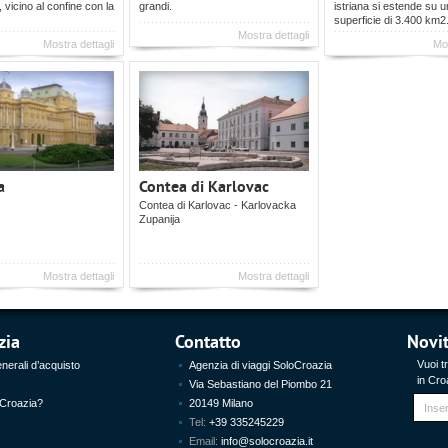
 vicino al confine con la
grandi.
istriana si estende su 
superficie di 3.400 km2
Mostra dettagli
Mostra dettagli
Mos
a
Contea di Karlovac
Contea di Karlovac - Karlovacka
Zupanija
Mostra dettagli
Mostra dettagli
zia
Contatto
Novi
Vuoi t
nerali d’acquisto
Agenzia di viaggi SoloCroazia
in Croa
Via Sebastiano del Piombo 21
 Croazia?
20149 Milano
Tel:
+39 335245229
Email:
info@solocroazia.it