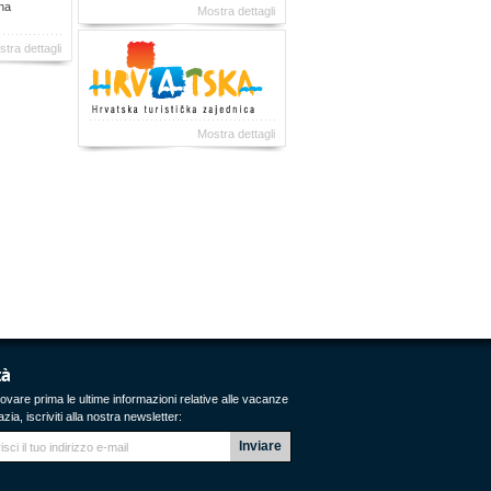
una
Mostra dettagli
.
tra dettagli
Mostra dettagli
tà
rovare prima le ultime informazioni relative alle vacanze
zia, iscriviti alla nostra newsletter: