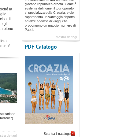
giovane repubblica croata. Come è
evidente dal nome, il tour operator
oiché la
si specializza sulla Croazia, e ciò
eglio
rappresenta un vantaggio rispetto
ciso di
ad altre agenzie di viaggi che
e gli
propongono un maggior numero di
 a pieno
Paesi.
Mostra dettagi
sfera
PDF Catalogo
otte, è
se istriano
(Kvarner).
Scarica il catalogo
tra dettagli