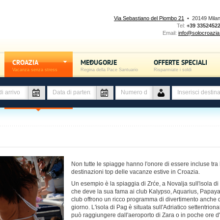
Via Sebastiano del Piombo 21
• 20149 Mila
Tel:
+39 3352452
Email:
info@solocroazia.
CROAZIA
MEĐUGORJE
OFFERTE SPECIALI
Vacanza senza stress
Regina della Pace Santuario
Risparmiate i soldi
Non tutte le spiagge hanno l'onore di essere incluse tra 
destinazioni top delle vacanze estive in Croazia.
Un esempio è la spiaggia di Zrće, a Novalja sull'isola di
che deve la sua fama ai club Kalypso, Aquarius, Papaya
club offrono un ricco programma di divertimento anche d
giorno. L'isola di Pag è situata sull'Adriatico settentriona
può raggiungere dall'aeroporto di Zara o in poche ore d