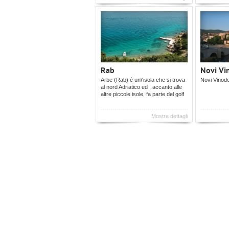
Rab
Novi Vi
Arbe (Rab) è un\'isola che si trova
Novi Vinodo
al nord Adriatico ed , accanto alle
altre piccole isole, fa parte del golf
Mostra dettagli