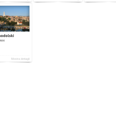
nodolski
lski
Mostra dettagli