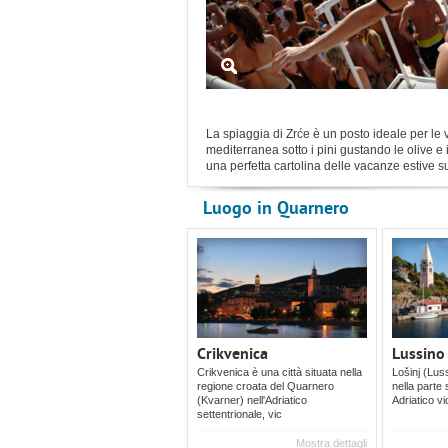
La spiaggia di Zrće è un posto ideale per le
mediterranea sotto i pini gustando le olive e 
una perfetta cartolina delle vacanze estive su
Luogo in Quarnero
Crikvenica
Lussino
Crikvenica è una città situata nella
Lošinj (Luss
regione croata del Quarnero
nella parte 
(Kvarner) nell'Adriatico
Adriatico vi
settentrionale, vic
Mostra dettagli