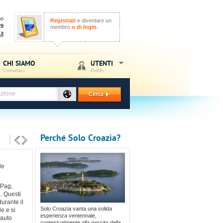
no
Registrati
e diventare un
29
membro
o di login.
it
CHI SIAMO
UTENTI
Contattaci
Profilo
Cerca
Perché Solo Croazia?
le
 Pag,
. Questi
urante il
Solo Croazia vanta una solida
le e si
esperienza ventennale,
'auto
contestualmente alla nascita della