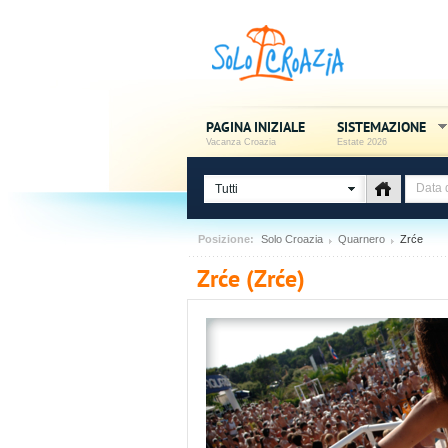
PAGINA INIZIALE
SISTEMAZIONE
Vacanza Croazia
Estate 2026
Tutti
Posizione:
Solo Croazia
Quarnero
Zrće
Zrće (Zrće)