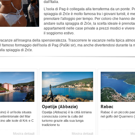
dall'Italia.
L'isola di Pag è collegata alla terraferma da un ponte. P
spiaggia di Zrće è molto famosa tra i giovani turisti, è m
prenotare l'alloggio per tempo. Per coloro che hanno de
andare sulla spiaggia di Zrće, la scelta ideale è prenotar
appartamenti nelle case private a prezzi modici e vivere
il soggiorno estivo.
 vacanze all'insegna della spensieratezza. Trascorrere le vacanze nella tipica atmo
il famoso formaggio dell'isola di Pag (Paški sir), ma anche divertendosi durante la n
lla spiaggia di Zrće.
Opatija (Abbazia)
Rabac
ino) è un'isola situata
Opatija (Abbazia) è la città istriana
Rabac è un piccolo pae
settentrionale del Mar
conosciuta come la culla del
nel golfo del Quarnero 
cino alle isole di Krk e C
turismo grazie alla sua lunga
tradizione tu
Mostra dettagli
Mostra dettagli
Mos