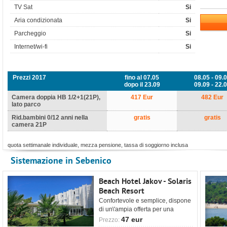
TV Sat
Si
Aria condizionata
Si
Parcheggio
Si
Internet/wi-fi
Si
Prezzi 2017
fino al 07.05
08.05 - 09.
dopo il 23.09
09.09 - 22.
Camera doppia HB 1/2+1(21P),
417 Eur
482 Eur
lato parco
Rid.bambini 0/12 anni nella
gratis
gratis
camera 21P
quota settimanale individuale, mezza pensione, tassa di soggiorno inclusa
Sistemazione in Sebenico
Beach Hotel Jakov - Solaris
Beach Resort
Confortevole e semplice, dispone
di un\'ampia offerta per una
vacanza all\'insegna del relax.
47 eur
Prezzo: