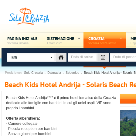
PAGINA INIZIALE
SISTEMAZIONE
CROAZIA
ME
Vacanza Croazia
Estate 2026
Vacanza senza stress
Regi
Tutti
Posizione:
Solo Croazia
Dalmazia
Sebenico
Beach Kids Hotel Andrija - Solaris
Beach Kids Hotel Andrija - Solaris Beach Re
Beach Kids Hotel Andrija**** è il primo hotel tematico della Croazia
dedicato alle famiglie con bambini in cui gli unici ospiti VIP sono
proprio i bambini.
Offerta alberghiera:
- Camere collegate
- Piccola reception per bambini
- Spazio giochi per bambini