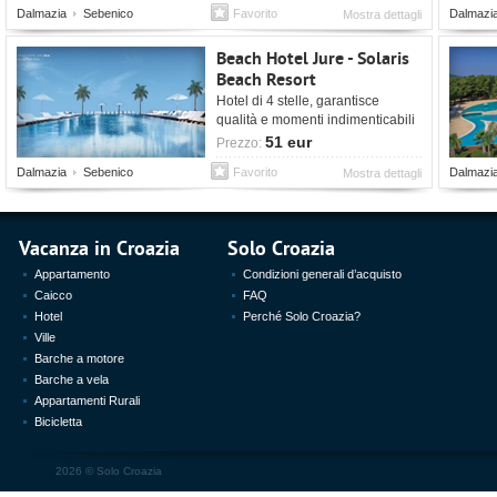
Dalmazia
Sebenico
Favorito
Dalmazi
Mostra dettagli
Beach Hotel Jure - Solaris
Beach Resort
Hotel di 4 stelle, garantisce
qualità e momenti indimenticabili
per una vacanza piacevole.
51 eur
Prezzo:
Dalmazia
Sebenico
Favorito
Dalmazi
Mostra dettagli
Vacanza in Croazia
Solo Croazia
Appartamento
Condizioni generali d’acquisto
Caicco
FAQ
Hotel
Perché Solo Croazia?
Ville
Barche a motore
Barche a vela
Appartamenti Rurali
Bicicletta
2026 ©
Solo Croazia