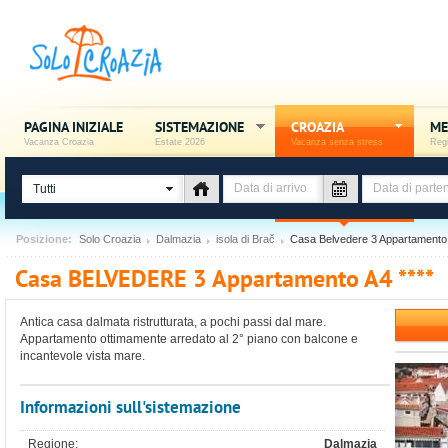
PAGINA INIZIALE
SISTEMAZIONE
CROAZIA
ME
Vacanza Croazia
Estate 2026
Vacanza senza stress
Regi
Tutti
Posizione:
Solo Croazia
Dalmazia
isola di Brač
Casa Belvedere 3 Appartamento
Casa BELVEDERE 3 Appartamento A4 ****
Antica casa dalmata ristrutturata, a pochi passi dal mare.
Appartamento ottimamente arredato al 2° piano con balcone e
incantevole vista mare.
Informazioni sull'sistemazione
Regione:
Dalmazia