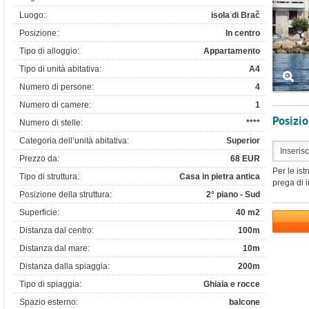
Luogo:
isola di Brač
Posizione:
In centro
Tipo di alloggio:
Appartamento
Tipo di unità abitativa:
A4
Numero di persone:
4
Numero di camere:
1
Posizi
Numero di stelle:
****
Categoria dell’unità abitativa:
Superior
Prezzo da:
68 EUR
Per le ist
Tipo di struttura:
Casa in pietra antica
prega di i
Posizione della struttura:
2° piano - Sud
Superficie:
40 m2
Distanza dal centro:
100m
Distanza dal mare:
10m
Distanza dalla spiaggia:
200m
Tipo di spiaggia:
Ghiaia e rocce
Spazio esterno:
balcone