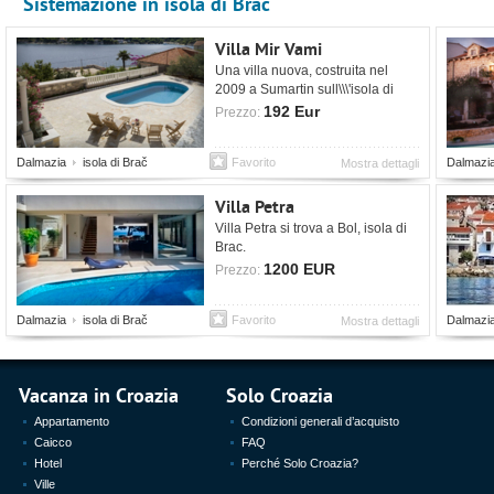
Sistemazione in isola di Brač
Villa Mir Vami
Una villa nuova, costruita nel
2009 a Sumartin sull\\\'isola di
Brac, a 5 m dal mare.
192 Eur
Prezzo:
Dalmazia
isola di Brač
Favorito
Dalmazi
Mostra dettagli
Villa Petra
Villa Petra si trova a Bol, isola di
Brac.
1200 EUR
Prezzo:
Dalmazia
isola di Brač
Favorito
Dalmazi
Mostra dettagli
Vacanza in Croazia
Solo Croazia
Appartamento
Condizioni generali d’acquisto
Caicco
FAQ
Hotel
Perché Solo Croazia?
Ville