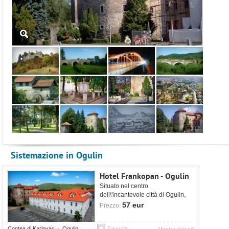
Sistemazione in Ogulin
Hotel Frankopan - Ogulin
Situato nel centro
dell\'incantevole città di Ogulin,
accanto al castello di Frankopan
57 eur
Prezzo:
del 16° secolo.
Contea di Karlovac
Ogulin
Favorito