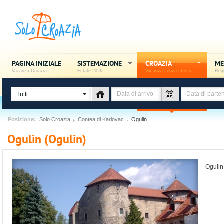
PAGINA INIZIALE
SISTEMAZIONE
CROAZIA
ME
Vacanza Croazia
Estate 2026
Vacanza senza stress
Regi
Tutti
Posizione:
Solo Croazia
Contea di Karlovac
Ogulin
Ogulin (Ogulin)
Ogulin