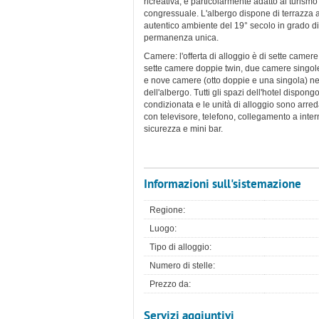
ricreativa, e particolarmente adatto al turismo
congressuale. L'albergo dispone di terrazza a
autentico ambiente del 19° secolo in grado di 
permanenza unica.
Camere: l'offerta di alloggio è di sette camer
sette camere doppie twin, due camere singole
e nove camere (otto doppie e una singola) n
dell'albergo. Tutti gli spazi dell'hotel dispong
condizionata e le unità di alloggio sono ar
con televisore, telefono, collegamento a intern
sicurezza e mini bar.
Informazioni sull'sistemazione
Regione:
Luogo:
Tipo di alloggio:
Numero di stelle:
Prezzo da:
Servizi aggiuntivi