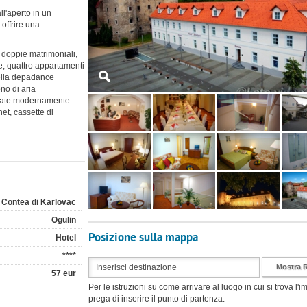
ll'aperto in un
offrire una
e doppie matrimoniali,
, quattro appartamenti
ella depadance
ono di aria
redate modernamente
et, cassette di
Contea di Karlovac
Ogulin
Posizione sulla mappa
Hotel
****
Mostra 
57 eur
Per le istruzioni su come arrivare al luogo in cui si trova l'i
prega di inserire il punto di partenza.