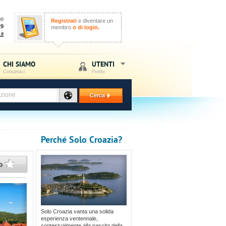
no
Registrati
e diventare un
29
membro
o di login.
it
CHI SIAMO
UTENTI
Contattaci
Profilo
Cerca
Perché Solo Croazia?
to
Solo Croazia vanta una solida
esperienza ventennale,
contestualmente alla nascita della