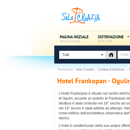
PAGINA INIZIALE
SISTEMAZIONE
Vacanza Croazia
Estate 2026
Tutti
Posizione:
Solo Croazia
Contea di Karlovac
Hotel Frankopan - Ogulin
L'Hotel Frankopan è situato nel centro dell'in
di Ogulin, accanto al castello di Frankopan d
struttura è stata costruita nel 18° secolo ad u
nel 19° secolo è stata adibita ad albergo. Val
come edificio dall'architettura urbanistica dal
storico.
L'hotel è caratterizzato dalla sua ampia offerta