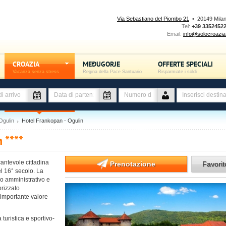
Via Sebastiano del Piombo 21
• 20149 Mila
Tel:
+39 3352452
Email:
info@solocroazia.
CROAZIA
MEĐUGORJE
OFFERTE SPECIALI
Vacanza senza stress
Regina della Pace Santuario
Risparmiate i soldi
Ogulin
Hotel Frankopan - Ogulin
 ****
cantevole cittadina
Prenotazione
Favori
el 16° secolo. La
so amministrativo e
orizzato
l'importante valore
 turistica e sportivo-