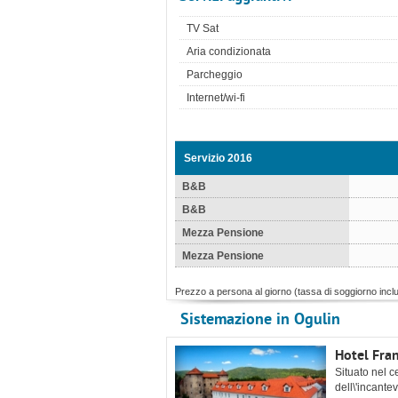
TV Sat
Aria condizionata
Parcheggio
Internet/wi-fi
Servizio 2016
B&B
B&B
Mezza Pensione
Mezza Pensione
Prezzo a persona al giorno (tassa di soggiorno incl
Sistemazione in Ogulin
Hotel Fra
Situato nel c
dell\'incantev