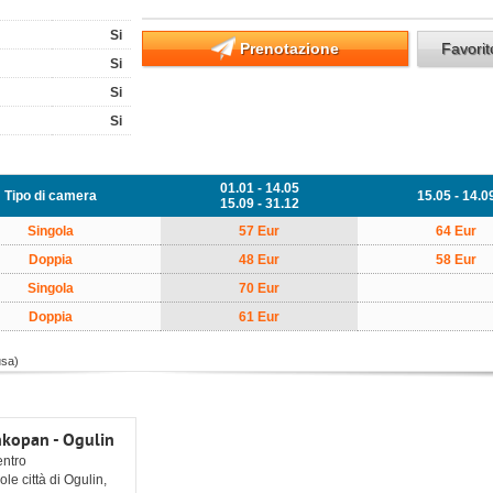
Si
Prenotazione
Favori
Si
Si
Si
01.01 - 14.05
Tipo di camera
15.05 - 14.0
15.09 - 31.12
Singola
57 Eur
64 Eur
Doppia
48 Eur
58 Eur
Singola
70 Eur
Doppia
61 Eur
usa)
nkopan - Ogulin
entro
ole città di Ogulin,