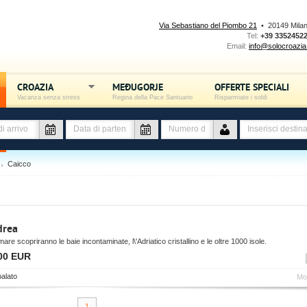
Via Sebastiano del Piombo 21
• 20149 Mila
Tel:
+39 3352452
Email:
info@solocroazia.
CROAZIA
MEĐUGORJE
OFFERTE SPECIALI
Vacanza senza stress
Regina della Pace Santuario
Risparmiate i soldi
Caicco
drea
mare scopriranno le baie incontaminate, l\'Adriatico cristallino e le oltre 1000 isole.
00 EUR
alato
Mos
1