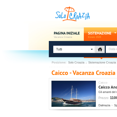
PAGINA INIZIALE
SISTEMAZIONE
Vacanza Croazia
Estate 2026
Tutti
Posizione:
Solo Croazia
Sistemazione Croazia
Caicco - Vacanza Croazia
Caicco
Caicco An
Gli amanti del 
110
Prezzo:
Dalmazia
Sp