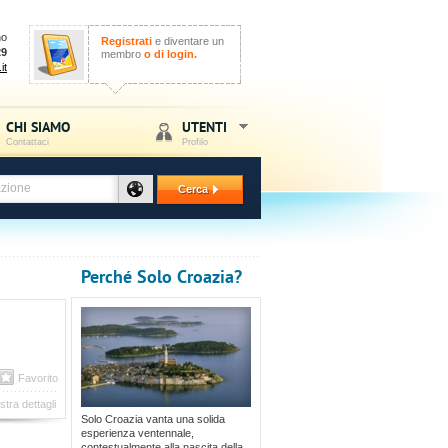
no
Registrati
e diventare un
29
membro
o di login.
it
CHI SIAMO
UTENTI
Contattaci
Profilo
Cerca
Perché Solo Croazia?
Favorito
tra dettagli
Solo Croazia vanta una solida
esperienza ventennale,
contestualmente alla nascita della