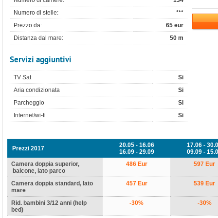
Numero di camere:
134
Numero di stelle:
***
Prezzo da:
65 eur
Distanza dal mare:
50 m
Servizi aggiuntivi
TV Sat
Si
Aria condizionata
Si
Parcheggio
Si
Internet/wi-fi
Si
20.05 - 16.06
17.06 - 30.
Prezzi 2017
16.09 - 29.09
09.09 - 15.
Camera doppia superior,
486 Eur
597 Eur
balcone, lato parco
Camera doppia standard, lato
457 Eur
539 Eur
mare
Rid. bambini 3/12 anni (help
-30%
-30%
bed)