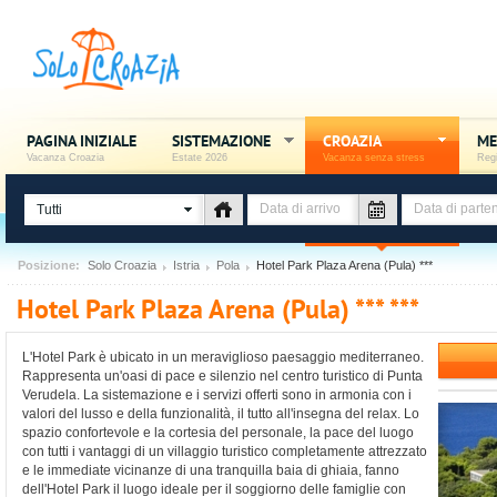
PAGINA INIZIALE
SISTEMAZIONE
CROAZIA
ME
Vacanza Croazia
Estate 2026
Vacanza senza stress
Regi
Tutti
Posizione:
Solo Croazia
Istria
Pola
Hotel Park Plaza Arena (Pula) ***
Hotel Park Plaza Arena (Pula) *** ***
L'Hotel Park è ubicato in un meraviglioso paesaggio mediterraneo.
Rappresenta un'oasi di pace e silenzio nel centro turistico di Punta
Verudela. La sistemazione e i servizi offerti sono in armonia con i
valori del lusso e della funzionalità, il tutto all'insegna del relax. Lo
spazio confortevole e la cortesia del personale, la pace del luogo
con tutti i vantaggi di un villaggio turistico completamente attrezzato
e le immediate vicinanze di una tranquilla baia di ghiaia, fanno
dell'Hotel Park il luogo ideale per il soggiorno delle famiglie con