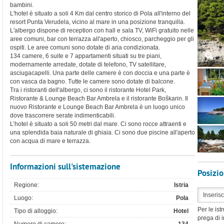
bambini.
L'hotel è situato a soli 4 Km dal centro storico di Pola all'interno del
resort Punta Verudela, vicino al mare in una posizione tranquilla.
L'albergo dispone di reception con hall e sala TV, WiFi gratuito nelle
aree comuni, bar con terrazza all'aperto, chiosco, parcheggio per gli
ospiti. Le aree comuni sono dotate di aria condizionata.
134 camere, 6 suite e 7 appartamenti situati su tre piani,
modernamente arredate, dotate di telefono, TV satellitare,
asciugacapelli. Una parte delle camere è con doccia e una parte è
con vasca da bagno. Tutte le camere sono dotate di balcone.
Tra i ristoranti dell'albergo, ci sono il ristorante Hotel Park,
Ristorante & Lounge Beach Bar Ambrela e il ristorante Boškarin. Il
nuovo Ristorante e Lounge Beach Bar Ambrela è un luogo unico
dove trascorrere serate indimenticabili.
L’hotel è situato a soli 50 metri dal mare. Ci sono rocce attraenti e
una splendida baia naturale di ghiaia. Ci sono due piscine all'aperto
con acqua di mare e terrazza.
Informazioni sull'sistemazione
Posizi
Regione:
Istria
Luogo:
Pola
Per le ist
Tipo di alloggio:
Hotel
prega di i