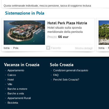
Quota settimanale individuale, mezza pensione, tassa di soggiorno inclusa
Sistemazione in Pola
Hotel Park Plaza Histria
Hotel situato sulla sponda
meridionale della penisola
istriana, arricchito da un\'offerta
66 eur
Prezzo:
moderna.
Istria
Pola
Favorito
Istria
Mostra dettagli
Vacanza in Croazia
Solo Croazia
Appartamento
Condizioni generali d’acquisto
Caicco
FAQ
Hotel
Perché Solo Croazia?
Ville
Barche a motore
Barche a vela
Appartamenti Rurali
Bicicletta