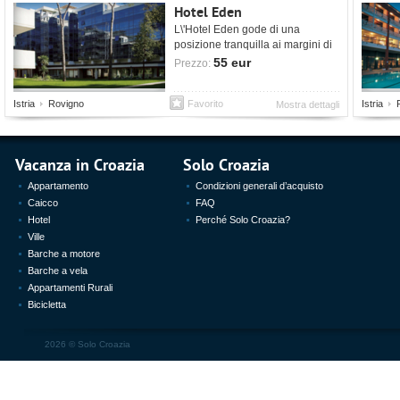
Hotel Eden
L\'Hotel Eden gode di una
posizione tranquilla ai margini di
un parco naturale.
55 eur
Prezzo:
Istria
Rovigno
Favorito
Istria
Mostra dettagli
Vacanza in Croazia
Solo Croazia
Appartamento
Condizioni generali d’acquisto
Caicco
FAQ
Hotel
Perché Solo Croazia?
Ville
Barche a motore
Barche a vela
Appartamenti Rurali
Bicicletta
2026 ©
Solo Croazia