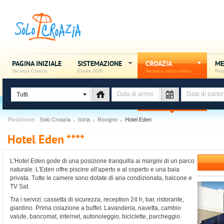
PAGINA INIZIALE
SISTEMAZIONE
CROAZIA
ME
Vacanza Croazia
Estate 2026
Vacanza senza stress
Regi
Tutti
Posizione:
Solo Croazia
Istria
Rovigno
Hotel Eden
Hotel Eden ****
L'Hotel Eden gode di una posizione tranquilla ai margini di un parco
naturale. L'Eden offre piscine all'aperto e al coperto e una baia
privata. Tutte le camere sono dotate di aria condizionata, balcone e
TV Sat.
Tra i servizi: cassetta di sicurezza, reception 24 h, bar, ristorante,
giardino. Prima colazione a buffet. Lavanderia, navetta, cambio
valute, bancomat, internet, autonoleggio, biciclette, parcheggio.