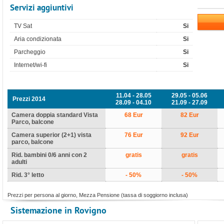
Servizi aggiuntivi
TV Sat
Si
Aria condizionata
Si
Parcheggio
Si
Internet/wi-fi
Si
11.04 - 28.05
29.05 - 05.06
Prezzi 2014
28.09 - 04.10
21.09 - 27.09
Camera doppia standard Vista
68 Eur
82 Eur
Parco, balcone
Camera superior (2+1) vista
76 Eur
92 Eur
parco, balcone
Rid. bambini 0/6 anni con 2
gratis
gratis
adulti
Rid. 3° letto
- 50%
- 50%
Prezzi per persona al giorno, Mezza Pensione (tassa di soggiorno inclusa)
Sistemazione in Rovigno