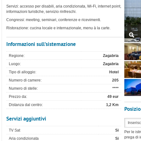
Servizi: accesso per disabili, aria condizionata, Wi-Fi, internet point,
informazioni turistiche, servizio rinfreschi.
Congressi: meeting, seminari, conferenze e ricevimenti.
Ristorazione: cucina locale e internazionale, menu à la carte.
Informazioni sull'sistemazione
Regione:
Zagabria
Luogo:
Zagabria
Tipo di alloggio:
Hotel
Numero di camere:
205
Numero di stelle:
****
Prezzo da:
49 eur
Distanza dal centro:
1,2 Km
Posizi
Servizi aggiuntivi
TV Sat
Si
Per le ist
prega di i
Aria condizionata
Si