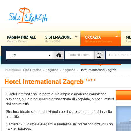
PAGINA INIZIALE
SISTEMAZIONE
CROAZIA
ME
Vacanza Croazia
Estate 2026
Vacanza senza stress
Regi
Tutti
Posizione:
Solo Croazia
Zagabria
Zagabria
Hotel International Zagreb
Hotel International Zagreb ****
L'Hotel International fa parte di un ampio e moderno complesso
business, situato nel quartiere finanziario di Zagabria, a pochi minuti
dal centro città.
Struttura ideale sia per chi viaggia per lavoro che per turisti in visita
alla città.
Camere: 205 camere eleganti e moderne, in interni confortevoli con
TV Sat, telefono.