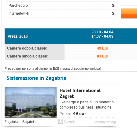
Parcheggio
Si
Internet/wi-fi
Si
28.10 - 04.04
Prezzi 2016
14.07 - 04.09
Camera doppia classic
49 Eur
Camera singola classic
83 Eur
Prezzo per persona al giorno, in B&B (tassa di soggiorno inclusa)
Sistemazione in Zagabria
Hotel International
Zagreb
L\'albergo è parte di un moderno
complesso business, situato nel
quartiere finanziario di Zagabria.
49 eur
Prezzo:
Zagabria
Zagabria
Favorito
Mostra dettagli