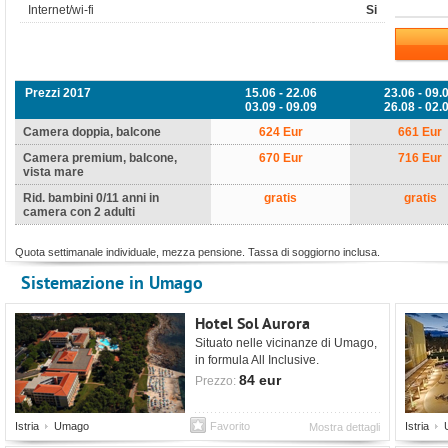
Internet/wi-fi
Si
Prezzi 2017
15.06 - 22.06
23.06 - 09.
03.09 - 09.09
26.08 - 02.
Camera doppia, balcone
624 Eur
661 Eur
Camera premium, balcone,
670 Eur
716 Eur
vista mare
Rid. bambini 0/11 anni in
gratis
gratis
camera con 2 adulti
Quota settimanale individuale, mezza pensione. Tassa di soggiorno inclusa.
Sistemazione in Umago
Hotel Sol Aurora
Situato nelle vicinanze di Umago,
in formula All Inclusive.
84 eur
Prezzo:
Istria
Umago
Favorito
Istria
Mostra dettagli