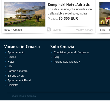
Kempinski Hotel Adriatic
Lo stile classico, che ricorda i toni
della sabbia e del sole, ispira
modernità e freschezza.
60-300 EUR
Prezzo:
Istria
Umago
Favorito
Istria
Mostra dettagli
Vacanza in Croazia
Solo Croazia
Appartamento
Condizioni generali d’acquisto
Caicco
FAQ
Hotel
Perché Solo Croazia?
Ville
Barche a motore
Barche a vela
Appartamenti Rurali
Bicicletta
2026 ©
Solo Croazia