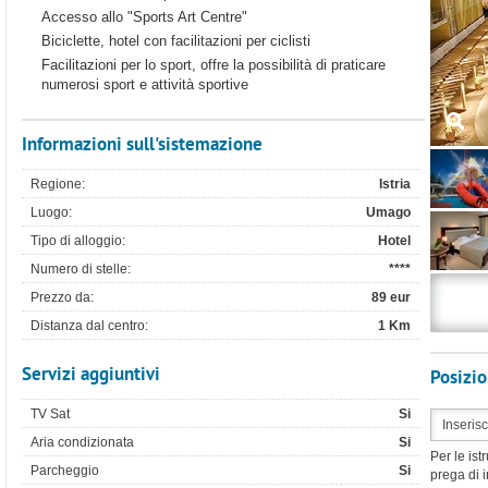
Accesso allo "Sports Art Centre"
Biciclette, hotel con facilitazioni per ciclisti
Facilitazioni per lo sport, offre la possibilità di praticare
numerosi sport e attività sportive
Informazioni sull'sistemazione
Regione:
Istria
Luogo:
Umago
Tipo di alloggio:
Hotel
Numero di stelle:
****
Prezzo da:
89 eur
Distanza dal centro:
1 Km
Servizi aggiuntivi
Posizi
TV Sat
Si
Aria condizionata
Si
Per le ist
Parcheggio
Si
prega di i