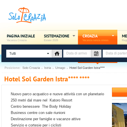
PAGINA INIZIALE
SISTEMAZIONE
CROAZIA
ME
Vacanza Croazia
Estate 2026
Vacanza senza stress
Regi
Tutti
Posizione:
Solo Croazia
Istria
Umago
Hotel Sol Garden Istra****
Hotel Sol Garden Istra**** ****
Nuovo parco acquatico e nuove attività con un planetario
250 metri dal mare nel Katoro Resort
Centro benessere The Body Holiday
Business centre con sale riunioni
Destinazione per famiglie e vacanze attive
Servizio e cortesie per i ciclisti