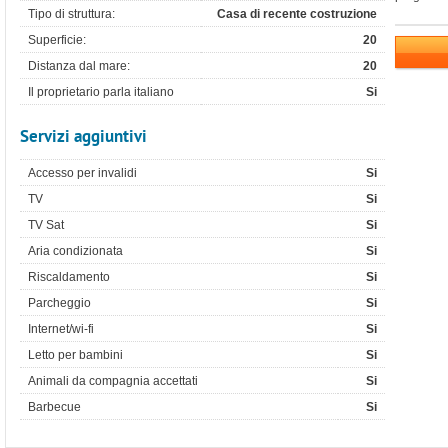
Tipo di struttura:
Casa di recente costruzione
Superficie:
20
Distanza dal mare:
20
Il proprietario parla italiano
Si
Servizi aggiuntivi
Accesso per invalidi
Si
TV
Si
TV Sat
Si
Aria condizionata
Si
Riscaldamento
Si
Parcheggio
Si
Internet/wi-fi
Si
Letto per bambini
Si
Animali da compagnia accettati
Si
Barbecue
Si