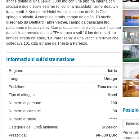
anche dotato di una SPA di 3000 mq con una piscina interna con
jacuzzi e due piscine esterne (di cui una riscaldata), zone Beauty e
trattamenti. Il Kempinski Hotel Adriatic dispone del Kids Club,
spiaggia privata, 4 campi da tennis, campo da golf di 18 buche
disegnato da Diethard Fahrenleitner, campo da pallacanestro,
pallamano e beach volley. Campi da calcio nelle vicinanze. Il campo
da calcio approvato dalla UEFA si trova a soli 10 km del resort. La
famosa strada ciclabile, “La Parenzana” è una vecchia ferrovia che
collegava 101 città Istriane da Trieste a Parenzo.
Informazioni sull'sistemazione
Regione:
Istria
Luogo:
Umago
Posizione:
Zona ovest
Tipo di alloggio:
Hotel
Numero di persone:
200
Posizi
Numero di camere:
30
Numero di stelle:
*****
Categoria dell’unità abitativa:
Superior
Per le ist
Prezzo da:
60-300 EUR
prega di i