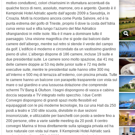
motivo conduttore), colori chiarissimi in sfumatura accentuati da
qualche tocco di nero, assoluto, marrone, oro e argento. Questo è il
Kempinski Hotel Adriatic aperto dall’agosto 2009 a Savudrija, in
Croazia. Molti la ricordano ancora come Punta Salvore, ed è la
punta estrema del golfo di Trieste, proprio lì dove la costa dell’Istria
curva verso sud e sfila lungo l’azzurro del Mar Adriatico
sfrangiandosi in mille isole. Ma è il mare a dominare tutto il
paesaggio. Una visione magnifica che si gode dai balconi dalle
camere dell’albergo, mentre sul retro si stende il verde del campo
da golf. L’edificio è moderno e circondato da un vastissimo giardino
pieno di ulivi. L’albergo dispone di 186 camere, incluse 19 suite e
due presidential suite. Le camere sono molto spaziose, dai 41 mq
delle camere doppie ai 53 mq delle junior suite e 72 mq delle
executive suite, mentre le presidential suite hanno oltre 300 mq
all’interno e 500 mq di terrazza all’esterno, con piscina privata. Tutte
le camere hanno un balcone con parapetto trasparente con vista sul
mare o sul giardino e una lussuosa dotazione che comprende
schermi TV Bang & Olufson. I bagni dispongono di vasca e cabina
doccia separata e TV integrato nello specchio. I due Centri
Convegni dispongono di grandi spazi molto flessibili ed
equipaggiati con le più moderne tecnologie, tra cui una Hall da 250
posti a teatro e 150 stile scuola, divisibile in due sezioni
insonorizzate, e utilizzabile per banchetti con posto a sedere fino a
200 persone, oltre a varie salette meeting da 20 posti. Il centro
convegni Marina si trova direttamente sulla spiaggia privata ed ha
luce naturale con vista sul mare. Il Kempinski Hotel Adriatic sarà