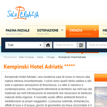
PAGINA INIZIALE
SISTEMAZIONE
CROAZIA
ME
Vacanza Croazia
Estate 2026
Vacanza senza stress
Regi
Tutti
Posizione:
Solo Croazia
Istria
Umago
Kempinski Hotel Adriatic
Kempinski Hotel Adriatic *****
Kempinski Hotel Adriatic: una moderna oasi di lusso in mezzo alla
natura istriana incontaminata. I colori sono quelli della sabbia e del
sole e ispirano sensazioni di freschezza. Lo stile è classico e
contemporaneo, con frequenti riferimenti al territorio sia nell’uso dei
materiali sia nell’introduzione di elementi che rievocano le bellezze
naturali della regione. Il concetto vuole offrire ambienti freschi e
mediterranei ai propri viaggiatori. Lussuosa sobrietà, brillantezza,
effetti di luce e d’acqua, giochi di geometrie (la linea orizzontale è il