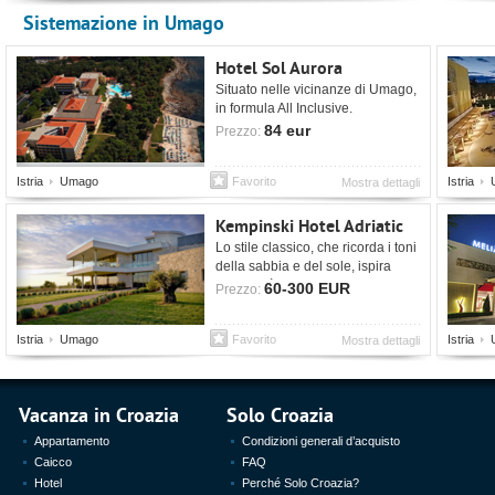
Sistemazione in Umago
Hotel Sol Aurora
Situato nelle vicinanze di Umago,
in formula All Inclusive.
84 eur
Prezzo:
Istria
Umago
Favorito
Istria
Mostra dettagli
Kempinski Hotel Adriatic
Lo stile classico, che ricorda i toni
della sabbia e del sole, ispira
modernità e freschezza.
60-300 EUR
Prezzo:
Istria
Umago
Favorito
Istria
Mostra dettagli
Vacanza in Croazia
Solo Croazia
Appartamento
Condizioni generali d’acquisto
Caicco
FAQ
Hotel
Perché Solo Croazia?